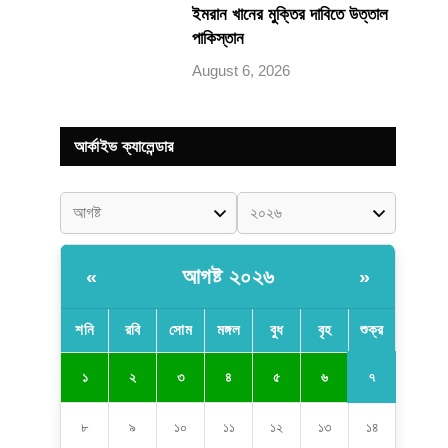
ইমরান খানের মুক্তির দাবিতে উত্তাল
পাকিস্তান
August 6, 2026
আর্কাইভ ক্যালেন্ডার
আগষ্ট ২০২৬
«
»
শনি
রবি
সোম
মঙ্গল
বুধ
বৃহ
শুক্র
৭
১
২
৩
৪
৫
৬
৮
৯
১০
১১
১২
১৩
১৪