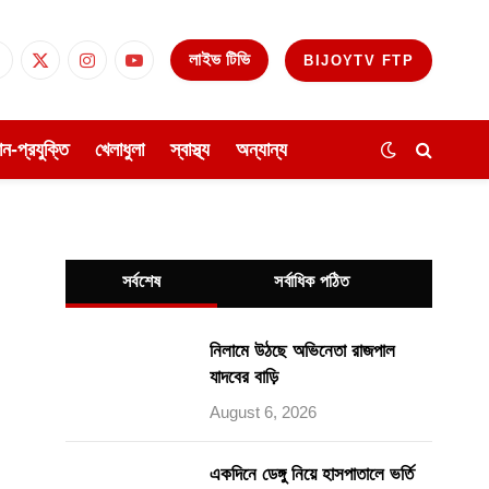
লাইভ টিভি
BIJOYTV FTP
Facebook
X
Instagram
YouTube
(Twitter)
ঞান-প্রযুক্তি
খেলাধুলা
স্বাস্থ্য
অন্যান্য
সর্বশেষ
সর্বাধিক পঠিত
নিলামে উঠছে অভিনেতা রাজপাল
যাদবের বাড়ি
August 6, 2026
একদিনে ডেঙ্গু নিয়ে হাসপাতালে ভর্তি