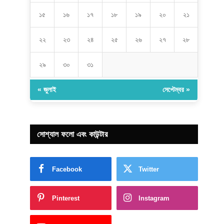
১৫
১৬
১৭
১৮
১৯
২০
২১
২২
২৩
২৪
২৫
২৬
২৭
২৮
২৯
৩০
৩১
« জুলাই
সেপ্টেম্বর »
সোশ্যাল ফলো এবং কাউন্টার
Facebook
Twitter
Pinterest
Instagram