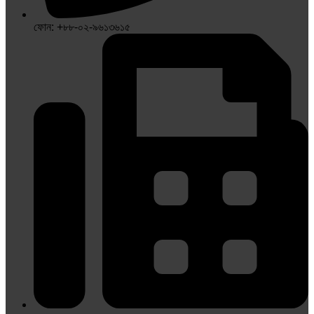
ফোন: +৮৮-০২-৯৬১৩৬১৫