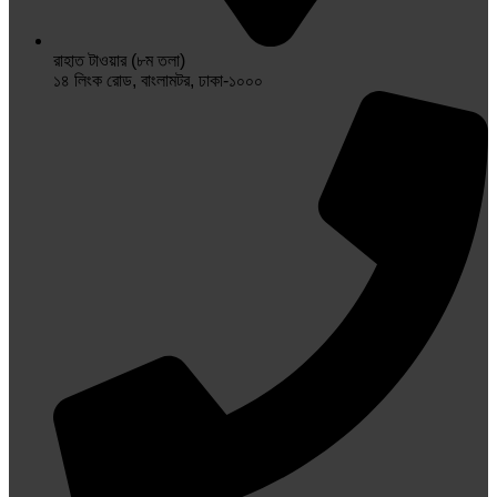
রাহাত টাওয়ার (৮ম তলা)
১৪ লিংক রোড, বাংলামটর, ঢাকা-১০০০