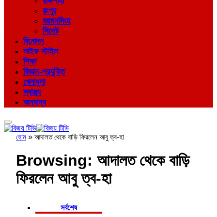
রাজশাহী
রংপুর
ময়মনসিংহ
সিলেট
বিনোদন
লাইফ স্টাইল
শিক্ষা
বিজ্ঞান-প্রযুক্তি
খেলাধুলা
স্বাস্থ্য
অন্যান্য
হোম
»
আদালত থেকে বাড়ি ফিরলেন আবু ত্ব-হা
Browsing:
আদালত থেকে বাড়ি
ফিরলেন আবু ত্ব-হা
সর্বশেষ