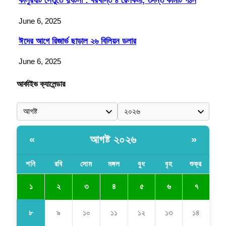
কালুরঘাট সেতুতে দুর্ঘটনা : বরখাস্ত ৪ রেলকর্মী, তদন্ত কমিটি গঠন
June 6, 2025
ঈদের আগে রিজার্ভ ছাড়াল ২৬ বিলিয়ন ডলার
June 6, 2025
আর্কাইভ ক্যালেন্ডার
আগষ্ট ২০২৬
«
»
শনি
রবি
সোম
মঙ্গল
বুধ
বৃহ
শুক্র
১
২
৩
৪
৫
৬
৭
৮
৯
১০
১১
১২
১৩
১৪