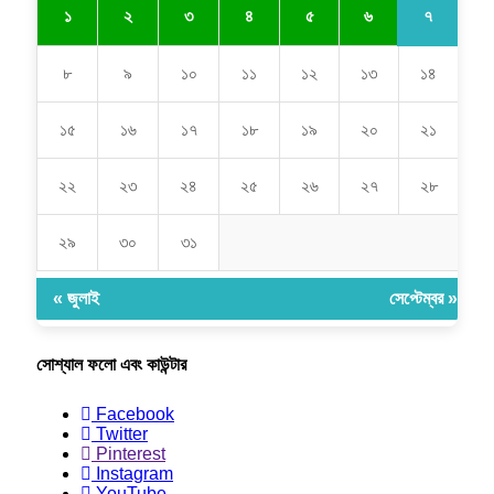
৭
১
২
৩
৪
৫
৬
৮
৯
১০
১১
১২
১৩
১৪
১৫
১৬
১৭
১৮
১৯
২০
২১
২২
২৩
২৪
২৫
২৬
২৭
২৮
২৯
৩০
৩১
« জুলাই
সেপ্টেম্বর »
সোশ্যাল ফলো এবং কাউন্টার
Facebook
Twitter
Pinterest
Instagram
YouTube