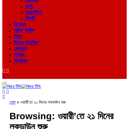
রাজশাহী
রংপুর
ময়মনসিংহ
সিলেট
বিনোদন
লাইফ স্টাইল
শিক্ষা
বিজ্ঞান-প্রযুক্তি
খেলাধুলা
স্বাস্থ্য
অন্যান্য
হোম
»
ওয়ারী’তে ২১ দিনের লকডাউন শুরু
Browsing:
ওয়ারী’তে ২১ দিনের
লকডাউন শুরু