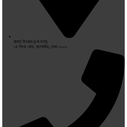
রাহাত টাওয়ার (৮ম তলা)
১৪ লিংক রোড, বাংলামটর, ঢাকা-১০০০