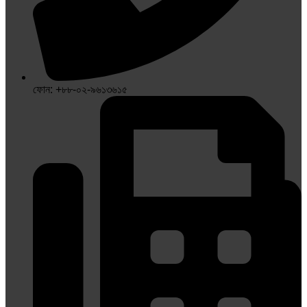
ফোন: +৮৮-০২-৯৬১৩৬১৫