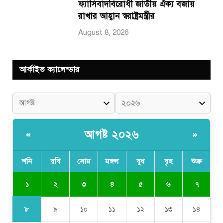
ফ্যাসিবাদবিরোধী জাতীয় ঐক্য বজায়
রাখার আহ্বান স্বরাষ্ট্রমন্ত্রীর
August 8, 2026
আর্কাইভ ক্যালেন্ডার
আগষ্ট ২০২৬
«
»
শনি
রবি
সোম
মঙ্গল
বুধ
বৃহ
শুক্র
১
২
৩
৪
৫
৬
৭
৮
৯
১০
১১
১২
১৩
১৪