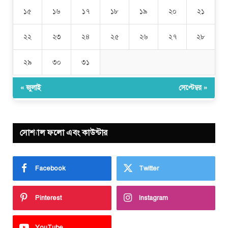
১৫
১৬
১৭
১৮
১৯
২০
২১
২২
২৩
২৪
২৫
২৬
২৭
২৮
২৯
৩০
৩১
« জুলাই
সেপ্টেম্বর »
সোশ্যাল ফলো এবং কাউন্টার
Facebook
Twitter
Pinterest
Instagram
YouTube