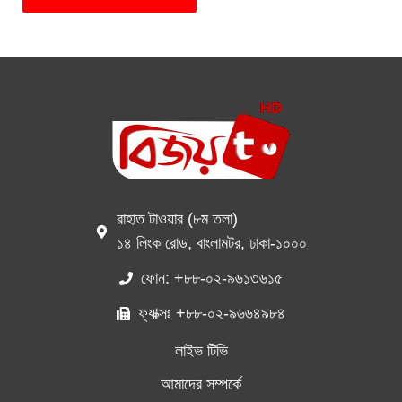
রাহাত টাওয়ার (৮ম তলা)
১৪ লিংক রোড, বাংলামটর, ঢাকা-১০০০
ফোন: +৮৮-০২-৯৬১৩৬১৫
ফ্যাক্সঃ +৮৮-০২-৯৬৬৪৯৮৪
লাইভ টিভি
আমাদের সম্পর্কে