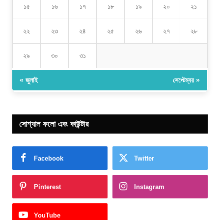
১৫
১৬
১৭
১৮
১৯
২০
২১
২২
২৩
২৪
২৫
২৬
২৭
২৮
২৯
৩০
৩১
« জুলাই
সেপ্টেম্বর »
সোশ্যাল ফলো এবং কাউন্টার
Facebook
Twitter
Pinterest
Instagram
YouTube