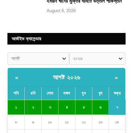
ইমরান খানের মুক্তির দাবিতে উত্তাল পাকিস্তান
August 6, 2026
আর্কাইভ ক্যালেন্ডার
আগষ্ট ২০২৬
«
»
শনি
রবি
সোম
মঙ্গল
বুধ
বৃহ
শুক্র
৭
১
২
৩
৪
৫
৬
৮
৯
১০
১১
১২
১৩
১৪