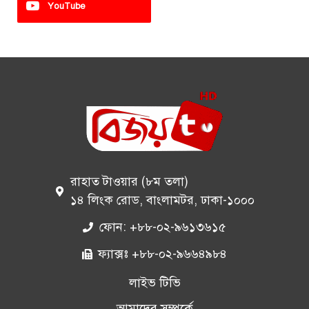
YouTube
রাহাত টাওয়ার (৮ম তলা)
১৪ লিংক রোড, বাংলামটর, ঢাকা-১০০০
ফোন: +৮৮-০২-৯৬১৩৬১৫
ফ্যাক্সঃ +৮৮-০২-৯৬৬৪৯৮৪
লাইভ টিভি
আমাদের সম্পর্কে