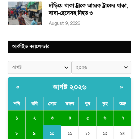
দাঁড়িয়ে থাকা ট্রাকে আরেক ট্রাকের ধাক্কা,
বাবা-ছেলেসহ নিহত ৩
August 9, 2026
আর্কাইভ ক্যালেন্ডার
আগষ্ট ২০২৬
«
»
শনি
রবি
সোম
মঙ্গল
বুধ
বৃহ
শুক্র
৩
১
২
৪
৫
৬
৭
১০
৮
৯
১১
১২
১৩
১৪