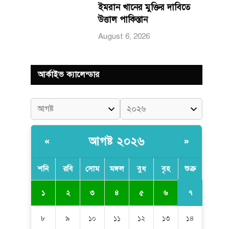
ইমরান খানের মুক্তির দাবিতে
উত্তাল পাকিস্তান
August 6, 2026
আর্কাইভ ক্যালেন্ডার
আগষ্ট ২০২৬
«
»
শনি
রবি
সোম
মঙ্গল
বুধ
বৃহ
শুক্র
৭
১
২
৩
৪
৫
৬
৮
৯
১০
১১
১২
১৩
১৪