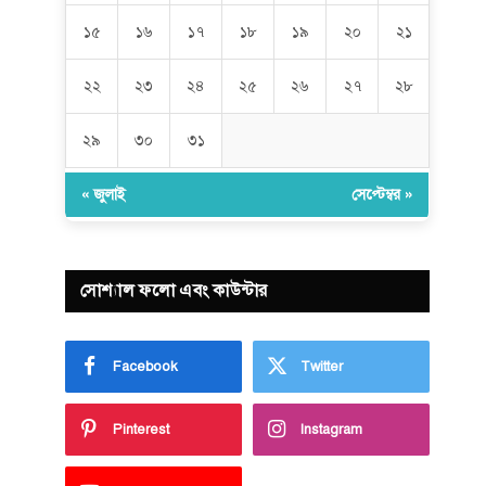
১৫
১৬
১৭
১৮
১৯
২০
২১
২২
২৩
২৪
২৫
২৬
২৭
২৮
২৯
৩০
৩১
« জুলাই
সেপ্টেম্বর »
সোশ্যাল ফলো এবং কাউন্টার
Facebook
Twitter
Pinterest
Instagram