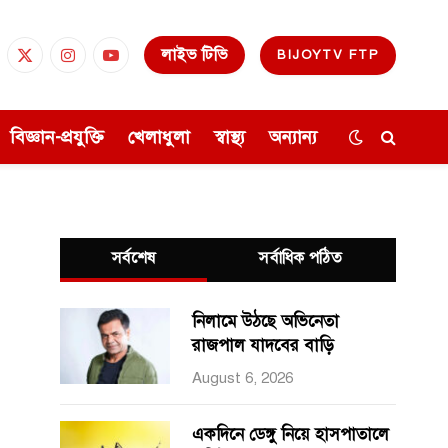
লাইভ টিভি
BIJOYTV FTP
cebook
X
Instagram
YouTube
(Twitter)
বিজ্ঞান-প্রযুক্তি
খেলাধুলা
স্বাস্থ্য
অন্যান্য
সর্বশেষ
সর্বাধিক পঠিত
নিলামে উঠছে অভিনেতা
রাজপাল যাদবের বাড়ি
August 6, 2026
একদিনে ডেঙ্গু নিয়ে হাসপাতালে