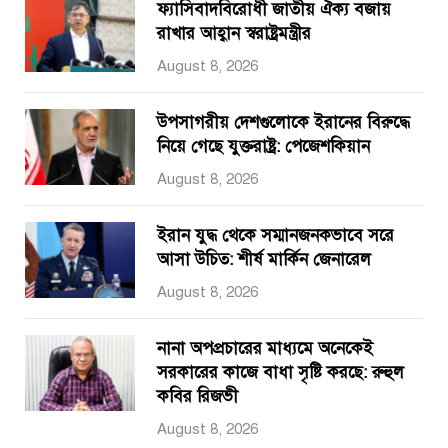
ফ্যাসিবাদবিরোধী জাতীয় ঐক্য বজায়
রাখার আহ্বান স্বরাষ্ট্রমন্ত্রীর
August 8, 2026
উপসাগরীয় দেশগুলোকে ইরানের বিরুদ্ধে
নিয়ে গেছে যুক্তরাষ্ট্র: পেজেশকিয়ান
August 8, 2026
ইরান যুদ্ধ থেকে সম্মানজনকভাবে সরে
আসা উচিত: শীর্ষ মার্কিন জেনারেল
August 8, 2026
নানা অপপ্রচারের মাধ্যমে অনেকেই
সরকারের কাজে বাধা সৃষ্টি করছে: রুহুল
কবির রিজভী
August 8, 2026