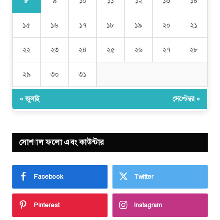
৮
৯
১০
১১
১২
১৩
১৪
১৫
১৬
১৭
১৮
১৯
২০
২১
২২
২৩
২৪
২৫
২৬
২৭
২৮
২৯
৩০
৩১
« জুলাই
সেপ্টেম্বর »
সোশ্যাল ফলো এবং কাউন্টার
Facebook
Twitter
Pinterest
Instagram