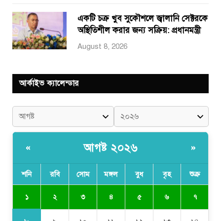
একটি চক্র খুব সুকৌশলে জ্বালানি সেক্টরকে
অস্থিতিশীল করার জন্য সক্রিয়: প্রধানমন্ত্রী
August 8, 2026
আর্কাইভ ক্যালেন্ডার
আগষ্ট ২০২৬
«
»
শনি
রবি
সোম
মঙ্গল
বুধ
বৃহ
শুক্র
১
২
৩
৪
৫
৬
৭