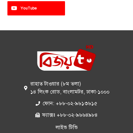
YouTube
রাহাত টাওয়ার (৮ম তলা)
১৪ লিংক রোড, বাংলামটর, ঢাকা-১০০০
ফোন: +৮৮-০২-৯৬১৩৬১৫
ফ্যাক্সঃ +৮৮-০২-৯৬৬৪৯৮৪
লাইভ টিভি