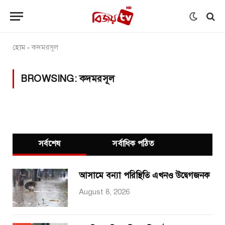
হোম
কদমরসূল
»
BROWSING:
কদমরসূল
সর্বশেষ
সর্বাধিক পঠিত
আসামে বন্যা পরিস্থিতি এখনও উদ্বেগজনক
August 8, 2026