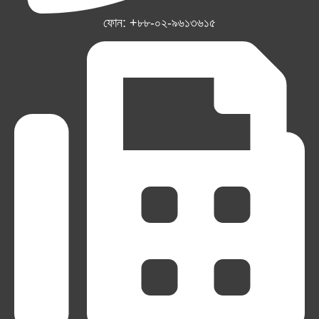
ফোন: +৮৮-০২-৯৬১৩৬১৫