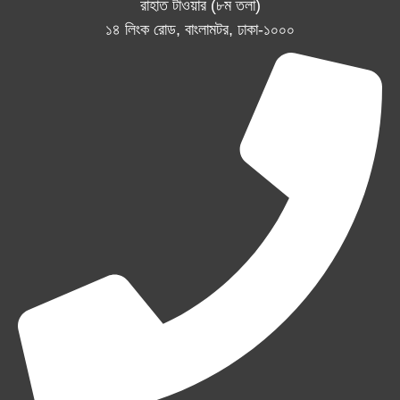
রাহাত টাওয়ার (৮ম তলা)
১৪ লিংক রোড, বাংলামটর, ঢাকা-১০০০