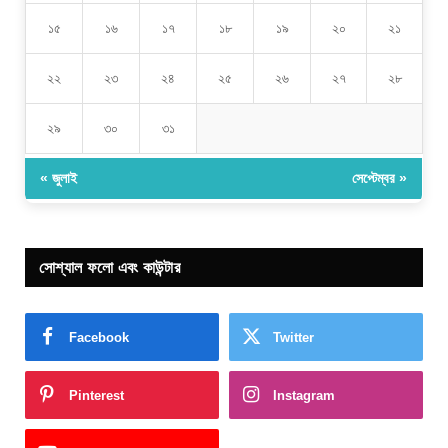
১৫
১৬
১৭
১৮
১৯
২০
২১
২২
২৩
২৪
২৫
২৬
২৭
২৮
২৯
৩০
৩১
« জুলাই
সেপ্টেম্বর »
সোশ্যাল ফলো এবং কাউন্টার
Facebook
Twitter
Pinterest
Instagram