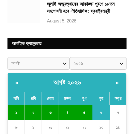
জুলাই অভ্যুত্থানের আকাঙ্ক্ষা পূরণে ১৮তম
সংশোধনী হবে ঐতিহাসিক: স্বরাষ্ট্রমন্ত্রী
August 5, 2026
আর্কাইভ ক্যালেন্ডার
আগষ্ট ২০২৬
«
»
শনি
রবি
সোম
মঙ্গল
বুধ
বৃহ
শুক্র
৬
১
২
৩
৪
৫
৭
৮
৯
১০
১১
১২
১৩
১৪