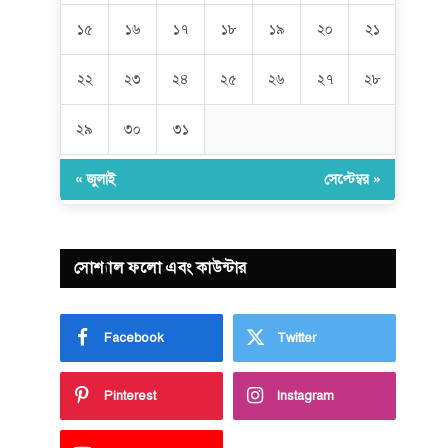
১৫
১৬
১৭
১৮
১৯
২০
২১
২২
২৩
২৪
২৫
২৬
২৭
২৮
২৯
৩০
৩১
« জুলাই
সেপ্টেম্বর »
সোশ্যাল ফলো এবং কাউন্টার
Facebook
Twitter
Pinterest
Instagram