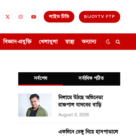
লাইভ টিভি
BIJOYTV FTP
cebook
X
Instagram
YouTube
(Twitter)
বিজ্ঞান-প্রযুক্তি
খেলাধুলা
স্বাস্থ্য
অন্যান্য
সর্বশেষ
সর্বাধিক পঠিত
নিলামে উঠছে অভিনেতা
রাজপাল যাদবের বাড়ি
August 6, 2026
একদিনে ডেঙ্গু নিয়ে হাসপাতালে