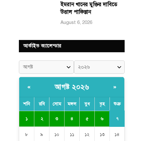
ইমরান খানের মুক্তির দাবিতে
উত্তাল পাকিস্তান
August 6, 2026
আর্কাইভ ক্যালেন্ডার
আগষ্ট ২০২৬
«
»
শনি
রবি
সোম
মঙ্গল
বুধ
বৃহ
শুক্র
৭
১
২
৩
৪
৫
৬
৮
৯
১০
১১
১২
১৩
১৪