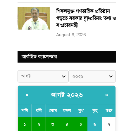
শিকলমুক্ত গণতান্ত্রিক প্রতিষ্ঠান
গড়তে সরকার দৃঢ়প্রতিজ্ঞ: তথ্য ও
সম্প্রচারমন্ত্রী
August 6, 2026
আর্কাইভ ক্যালেন্ডার
আগষ্ট ২০২৬
«
»
শনি
রবি
সোম
মঙ্গল
বুধ
বৃহ
শুক্র
৬
১
২
৩
৪
৫
৭