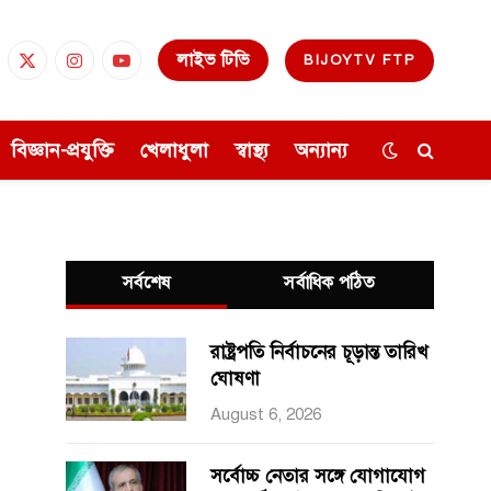
লাইভ টিভি
BIJOYTV FTP
cebook
X
Instagram
YouTube
(Twitter)
বিজ্ঞান-প্রযুক্তি
খেলাধুলা
স্বাস্থ্য
অন্যান্য
সর্বশেষ
সর্বাধিক পঠিত
রাষ্ট্রপতি নির্বাচনের চূড়ান্ত তারিখ
ঘোষণা
August 6, 2026
সর্বোচ্চ নেতার সঙ্গে যোগাযোগ