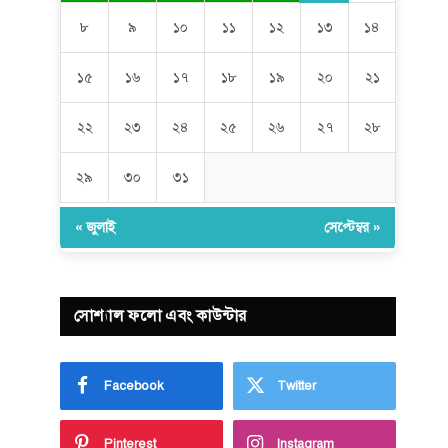
৮
৯
১০
১১
১২
১৩
১৪
১৫
১৬
১৭
১৮
১৯
২০
২১
২২
২৩
২৪
২৫
২৬
২৭
২৮
২৯
৩০
৩১
« জুলাই
সেপ্টেম্বর »
সোশ্যাল ফলো এবং কাউন্টার
Facebook
Twitter
Pinterest
Instagram