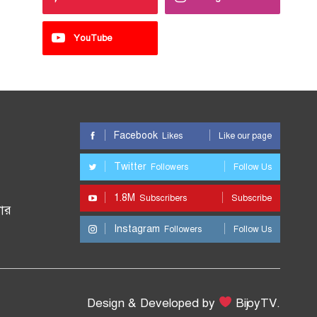
YouTube
Facebook
Likes
Like our page
Twitter
Followers
Follow Us
1.8M
Subscribers
Subscribe
ার
Instagram
Followers
Follow Us
Design & Developed by
BijoyTV.