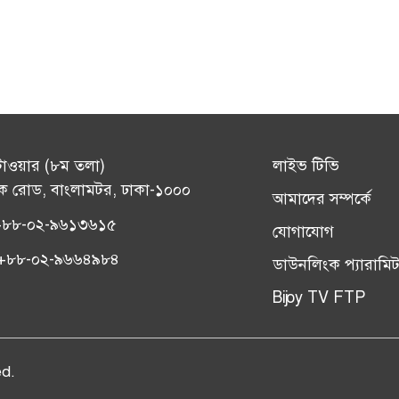
টাওয়ার (৮ম তলা)
লাইভ টিভি
ক রোড, বাংলামটর, ঢাকা-১০০০
আমাদের সম্পর্কে
+৮৮-০২-৯৬১৩৬১৫
যোগাযোগ
সঃ +৮৮-০২-৯৬৬৪৯৮৪
ডাউনলিংক প্যারামিট
Bijoy TV FTP
ed.