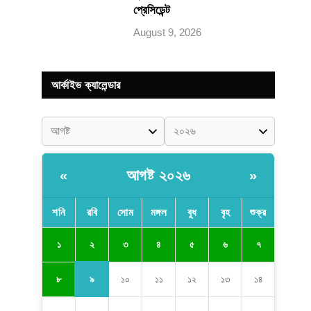
প্রেসিডেন্ট
August 9, 2026
আর্কাইভ ক্যালেন্ডার
আগষ্ট ২০২৬
«
»
শনি
রবি
সোম
মঙ্গল
বুধ
বৃহ
শুক্র
২
১
৩
৪
৫
৬
৭
৯
৮
১০
১১
১২
১৩
১৪