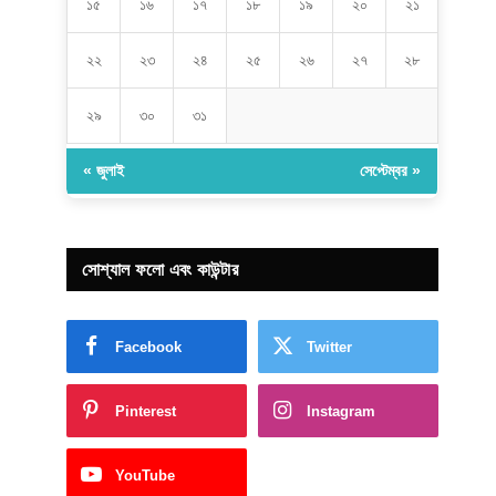
১৫
১৬
১৭
১৮
১৯
২০
২১
২২
২৩
২৪
২৫
২৬
২৭
২৮
২৯
৩০
৩১
« জুলাই
সেপ্টেম্বর »
সোশ্যাল ফলো এবং কাউন্টার
Facebook
Twitter
Pinterest
Instagram
YouTube