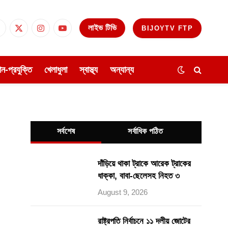
লাইভ টিভি
BIJOYTV FTP
Facebook
X
Instagram
YouTube
(Twitter)
ঞান-প্রযুক্তি
খেলাধুলা
স্বাস্থ্য
অন্যান্য
সর্বশেষ
সর্বাধিক পঠিত
দাঁড়িয়ে থাকা ট্রাকে আরেক ট্রাকের
ধাক্কা, বাবা-ছেলেসহ নিহত ৩
August 9, 2026
রাষ্ট্রপতি নির্বাচনে ১১ দলীয় জোটের