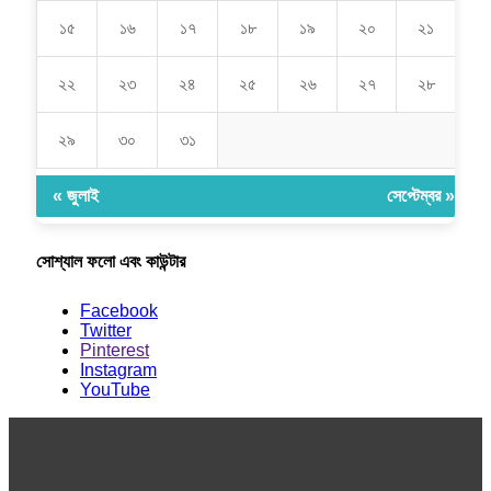
১৫
১৬
১৭
১৮
১৯
২০
২১
২২
২৩
২৪
২৫
২৬
২৭
২৮
২৯
৩০
৩১
« জুলাই
সেপ্টেম্বর »
সোশ্যাল ফলো এবং কাউন্টার
Facebook
Twitter
Pinterest
Instagram
YouTube