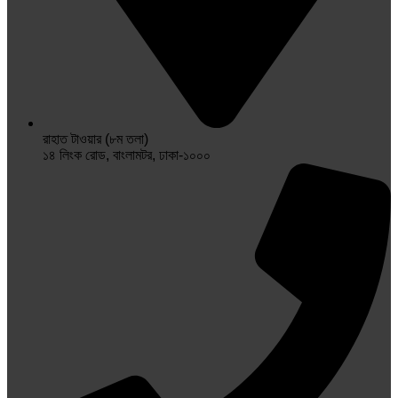
রাহাত টাওয়ার (৮ম তলা)
১৪ লিংক রোড, বাংলামটর, ঢাকা-১০০০