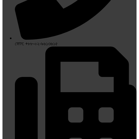
ফোন: +৮৮-০২-৯৬১৩৬১৫