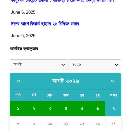
কালুরঘাট সেতুতে দুর্ঘটনা : বরখাস্ত ৪ রেলকর্মী, তদন্ত কমিটি গঠন
June 6, 2025
ঈদের আগে রিজার্ভ ছাড়াল ২৬ বিলিয়ন ডলার
June 6, 2025
আর্কাইভ ক্যালেন্ডার
আগষ্ট ২০২৬
«
»
শনি
রবি
সোম
মঙ্গল
বুধ
বৃহ
শুক্র
৭
১
২
৩
৪
৫
৬
৮
৯
১০
১১
১২
১৩
১৪