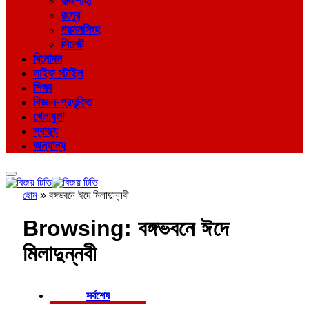
রাজশাহী
রংপুর
ময়মনসিংহ
সিলেট
বিনোদন
লাইফ স্টাইল
শিক্ষা
বিজ্ঞান-প্রযুক্তি
খেলাধুলা
স্বাস্থ্য
অন্যান্য
হোম
»
বঙ্গভবনে ঈদে মিলাদুন্নবী
Browsing:
বঙ্গভবনে ঈদে
মিলাদুন্নবী
সর্বশেষ