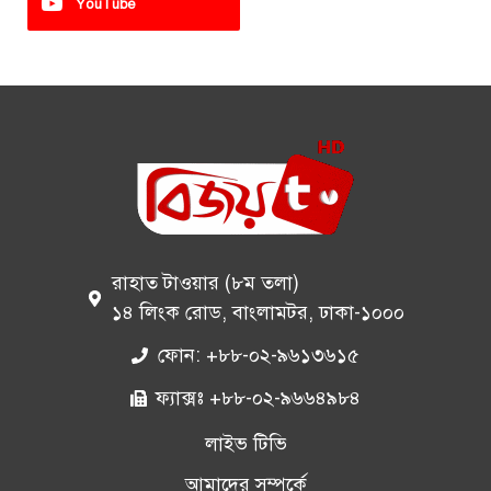
YouTube
রাহাত টাওয়ার (৮ম তলা)
১৪ লিংক রোড, বাংলামটর, ঢাকা-১০০০
ফোন: +৮৮-০২-৯৬১৩৬১৫
ফ্যাক্সঃ +৮৮-০২-৯৬৬৪৯৮৪
লাইভ টিভি
আমাদের সম্পর্কে