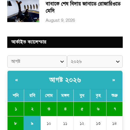
বাবাকে শেষ বিদায় জানাতে রোজারিওতে
মেসি
August 9, 2026
আর্কাইভ ক্যালেন্ডার
আগষ্ট ২০২৬
«
»
শনি
রবি
সোম
মঙ্গল
বুধ
বৃহ
শুক্র
২
১
৩
৪
৫
৬
৭
৯
৮
১০
১১
১২
১৩
১৪