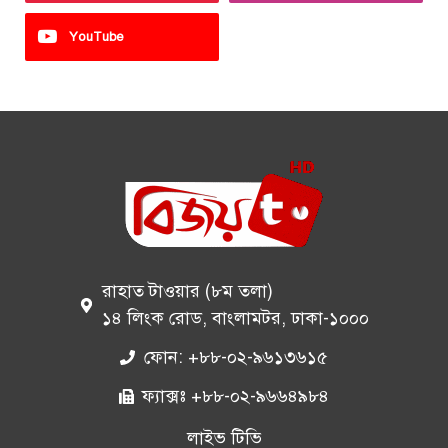
YouTube
রাহাত টাওয়ার (৮ম তলা)
১৪ লিংক রোড, বাংলামটর, ঢাকা-১০০০
ফোন: +৮৮-০২-৯৬১৩৬১৫
ফ্যাক্সঃ +৮৮-০২-৯৬৬৪৯৮৪
লাইভ টিভি