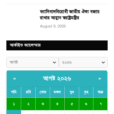
ফ্যাসিবাদবিরোধী জাতীয় ঐক্য বজায়
রাখার আহ্বান স্বরাষ্ট্রমন্ত্রীর
August 8, 2026
আর্কাইভ ক্যালেন্ডার
আগষ্ট ২০২৬
«
»
শনি
রবি
সোম
মঙ্গল
বুধ
বৃহ
শুক্র
১
২
৩
৪
৫
৬
৭