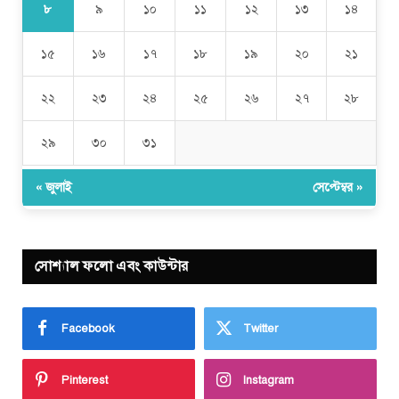
৮
৯
১০
১১
১২
১৩
১৪
১৫
১৬
১৭
১৮
১৯
২০
২১
২২
২৩
২৪
২৫
২৬
২৭
২৮
২৯
৩০
৩১
« জুলাই
সেপ্টেম্বর »
সোশ্যাল ফলো এবং কাউন্টার
Facebook
Twitter
Pinterest
Instagram