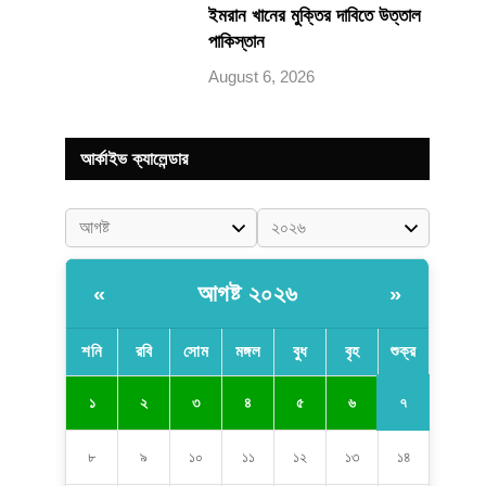
ইমরান খানের মুক্তির দাবিতে উত্তাল
পাকিস্তান
August 6, 2026
আর্কাইভ ক্যালেন্ডার
আগষ্ট ২০২৬
«
»
শনি
রবি
সোম
মঙ্গল
বুধ
বৃহ
শুক্র
৭
১
২
৩
৪
৫
৬
৮
৯
১০
১১
১২
১৩
১৪