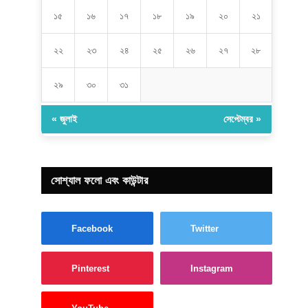
১৫
১৬
১৭
১৮
১৯
২০
২১
২২
২৩
২৪
২৫
২৬
২৭
২৮
২৯
৩০
৩১
« জুলাই
সেপ্টেম্বর »
সোশ্যাল ফলো এবং কাউন্টার
Facebook
Twitter
Pinterest
Instagram