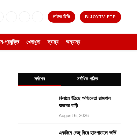
লাইভ টিভি
BIJOYTV FTP
Facebook
X
Instagram
YouTube
(Twitter)
ঞান-প্রযুক্তি
খেলাধুলা
স্বাস্থ্য
অন্যান্য
সর্বশেষ
সর্বাধিক পঠিত
নিলামে উঠছে অভিনেতা রাজপাল
যাদবের বাড়ি
August 6, 2026
একদিনে ডেঙ্গু নিয়ে হাসপাতালে ভর্তি