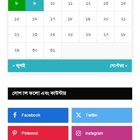
৯
৮
১০
১১
১২
১৩
১৪
১৫
১৬
১৭
১৮
১৯
২০
২১
২২
২৩
২৪
২৫
২৬
২৭
২৮
২৯
৩০
৩১
« জুলাই
সেপ্টেম্বর »
সোশ্যাল ফলো এবং কাউন্টার
Facebook
Twitter
Pinterest
Instagram