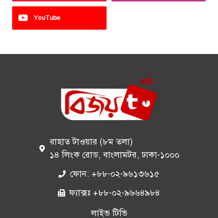
YouTube
রাহাত টাওয়ার (৮ম তলা)
১৪ লিংক রোড, বাংলামটর, ঢাকা-১০০০
ফোন: +৮৮-০২-৯৬১৩৬১৫
ফ্যাক্সঃ +৮৮-০২-৯৬৬৪৯৮৪
লাইভ টিভি