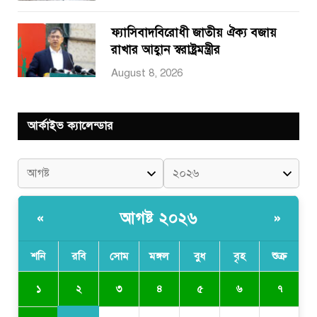
ফ্যাসিবাদবিরোধী জাতীয় ঐক্য বজায়
রাখার আহ্বান স্বরাষ্ট্রমন্ত্রীর
August 8, 2026
আর্কাইভ ক্যালেন্ডার
আগষ্ট ২০২৬
«
»
শনি
রবি
সোম
মঙ্গল
বুধ
বৃহ
শুক্র
২
১
৩
৪
৫
৬
৭