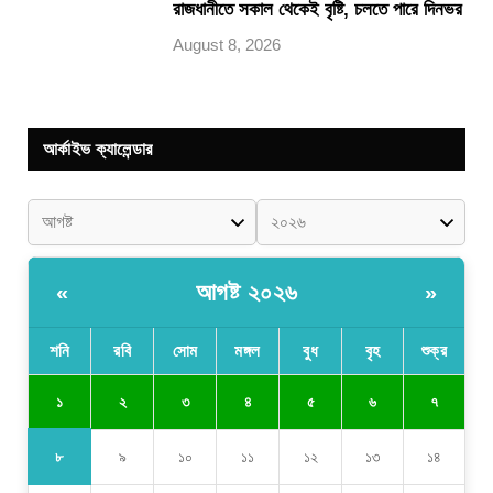
রাজধানীতে সকাল থেকেই বৃষ্টি, চলতে পারে দিনভর
August 8, 2026
আর্কাইভ ক্যালেন্ডার
আগষ্ট ২০২৬
«
»
শনি
রবি
সোম
মঙ্গল
বুধ
বৃহ
শুক্র
১
২
৩
৪
৫
৬
৭
৮
৯
১০
১১
১২
১৩
১৪