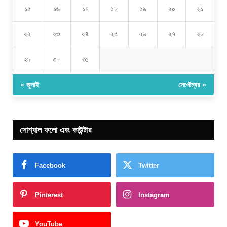
১৫
১৬
১৭
১৮
১৯
২০
২১
২২
২৩
২৪
২৫
২৬
২৭
২৮
২৯
৩০
৩১
« জুলাই
সেপ্টেম্বর »
সোশ্যাল ফলো এবং কাউন্টার
Facebook
Twitter
Pinterest
Instagram
YouTube