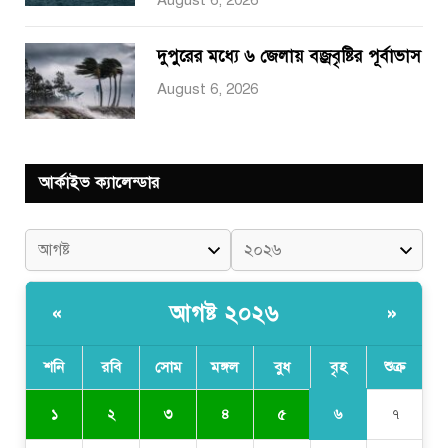
August 6, 2026
দুপুরের মধ্যে ৬ জেলায় বজ্রবৃষ্টির পূর্বাভাস
August 6, 2026
আর্কাইভ ক্যালেন্ডার
আগষ্ট ২০২৬
«
»
শনি
রবি
সোম
মঙ্গল
বুধ
বৃহ
শুক্র
৬
১
২
৩
৪
৫
৭