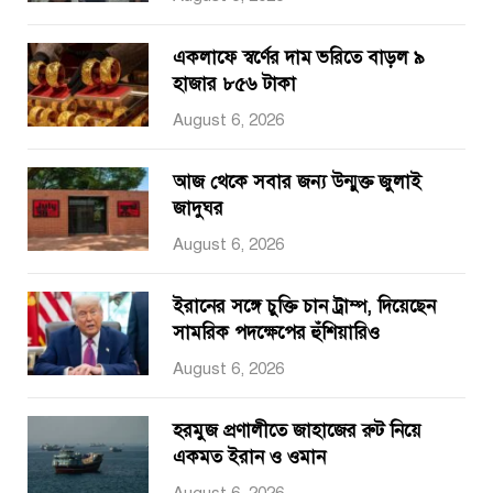
একলাফে স্বর্ণের দাম ভরিতে বাড়ল ৯
হাজার ৮৫৬ টাকা
August 6, 2026
আজ থেকে সবার জন্য উন্মুক্ত জুলাই
জাদুঘর
August 6, 2026
ইরানের সঙ্গে চুক্তি চান ট্রাম্প, দিয়েছেন
সামরিক পদক্ষেপের হুঁশিয়ারিও
August 6, 2026
হরমুজ প্রণালীতে জাহাজের রুট নিয়ে
একমত ইরান ও ওমান