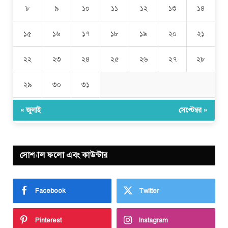
৮
৯
১০
১১
১২
১৩
১৪
১৫
১৬
১৭
১৮
১৯
২০
২১
২২
২৩
২৪
২৫
২৬
২৭
২৮
২৯
৩০
৩১
« জুলাই
সেপ্টেম্বর »
সোশ্যাল ফলো এবং কাউন্টার
Facebook
Twitter
Pinterest
Instagram