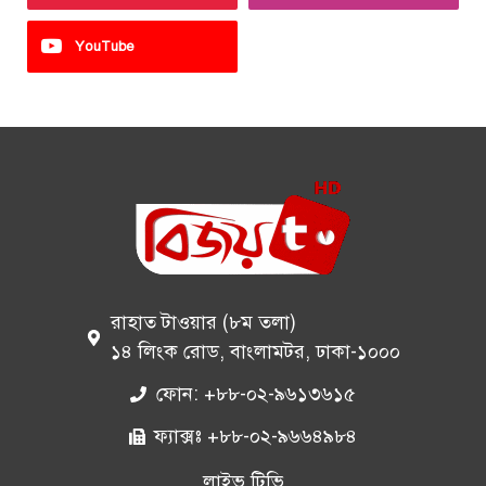
YouTube
রাহাত টাওয়ার (৮ম তলা)
১৪ লিংক রোড, বাংলামটর, ঢাকা-১০০০
ফোন: +৮৮-০২-৯৬১৩৬১৫
ফ্যাক্সঃ +৮৮-০২-৯৬৬৪৯৮৪
লাইভ টিভি