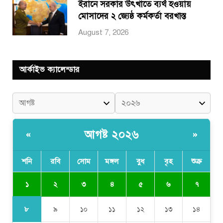
ইরানে সরকার উৎখাতে ব্যর্থ হওয়ায়
মোসাদের ২ জ্যেষ্ঠ কর্মকর্তা বরখাস্ত
August 7, 2026
আর্কাইভ ক্যালেন্ডার
আগষ্ট ২০২৬
«
»
শনি
রবি
সোম
মঙ্গল
বুধ
বৃহ
শুক্র
১
২
৩
৪
৫
৬
৭
৮
৯
১০
১১
১২
১৩
১৪