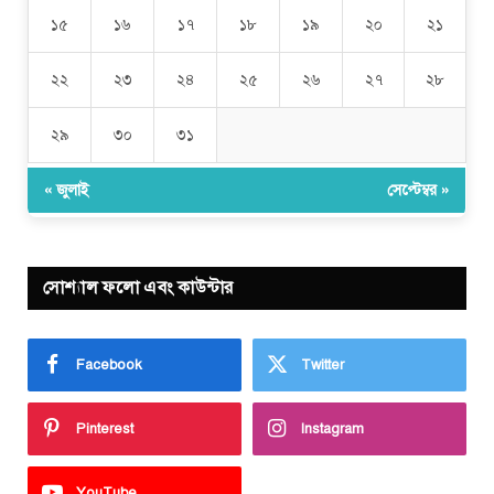
১৫
১৬
১৭
১৮
১৯
২০
২১
২২
২৩
২৪
২৫
২৬
২৭
২৮
২৯
৩০
৩১
« জুলাই
সেপ্টেম্বর »
সোশ্যাল ফলো এবং কাউন্টার
Facebook
Twitter
Pinterest
Instagram
YouTube