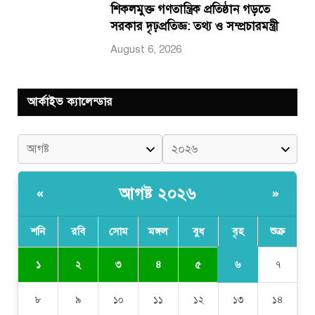
শিকলমুক্ত গণতান্ত্রিক প্রতিষ্ঠান গড়তে
সরকার দৃঢ়প্রতিজ্ঞ: তথ্য ও সম্প্রচারমন্ত্রী
August 6, 2026
আর্কাইভ ক্যালেন্ডার
আগষ্ট ২০২৬
«
»
শনি
রবি
সোম
মঙ্গল
বুধ
বৃহ
শুক্র
৬
১
২
৩
৪
৫
৭
৮
৯
১০
১১
১২
১৩
১৪