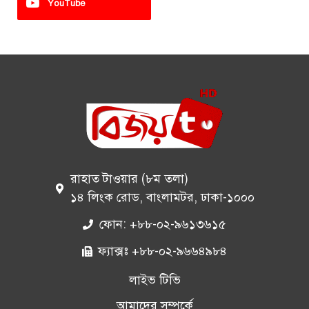
YouTube
রাহাত টাওয়ার (৮ম তলা)
১৪ লিংক রোড, বাংলামটর, ঢাকা-১০০০
ফোন: +৮৮-০২-৯৬১৩৬১৫
ফ্যাক্সঃ +৮৮-০২-৯৬৬৪৯৮৪
লাইভ টিভি
আমাদের সম্পর্কে