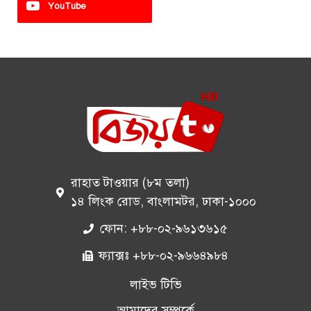
YouTube
রাহাত টাওয়ার (৮ম তলা)
১৪ লিংক রোড, বাংলামটর, ঢাকা-১০০০
ফোন: +৮৮-০২-৯৬১৩৬১৫
ফ্যাক্সঃ +৮৮-০২-৯৬৬৪৯৮৪
লাইভ টিভি
আমাদের সম্পর্কে