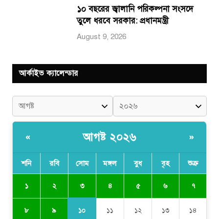
১০ বছরের জ্বালানি পরিকল্পনা সংসদে
তুলে ধরবে সরকার: প্রধানমন্ত্রী
August 9, 2026
আর্কাইভ ক্যালেন্ডার
আগষ্ট ২০২৬
«
»
শনি
রবি
সোম
মঙ্গল
বুধ
বৃহ
শুক্র
৩
১
২
৪
৫
৬
৭
১০
৮
৯
১১
১২
১৩
১৪