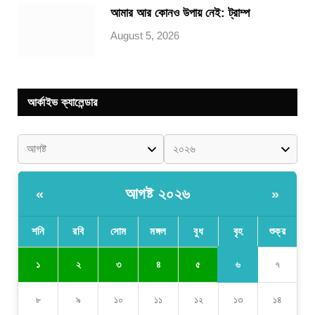
আমার আর কোনও উপায় নেই: ট্রাম্প
August 5, 2026
আর্কাইভ ক্যালেন্ডার
আগষ্ট ২০২৬
«
»
শনি
রবি
সোম
মঙ্গল
বুধ
বৃহ
শুক্র
৬
১
২
৩
৪
৫
৭
৮
৯
১০
১১
১২
১৩
১৪