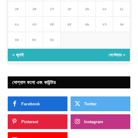
১৫
১৬
১৭
১৮
১৯
২০
২১
২২
২৩
২৪
২৫
২৬
২৭
২৮
২৯
৩০
৩১
« জুলাই
সেপ্টেম্বর »
সোশ্যাল ফলো এবং কাউন্টার
Facebook
Twitter
Pinterest
Instagram