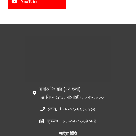
YouTube
রাহাত টাওয়ার (৮ম তলা)
১৪ লিংক রোড, বাংলামটর, ঢাকা-১০০০
ফোন: +৮৮-০২-৯৬১৩৬১৫
ফ্যাক্সঃ +৮৮-০২-৯৬৬৪৯৮৪
লাইভ টিভি