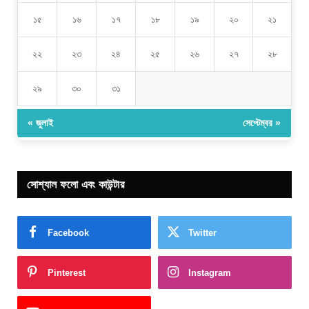
১৫
১৬
১৭
১৮
১৯
২০
২১
২২
২৩
২৪
২৫
২৬
২৭
২৮
২৯
৩০
৩১
« জুলাই
সেপ্টেম্বর »
সোশ্যাল ফলো এবং কাউন্টার
Facebook
Twitter
Pinterest
Instagram