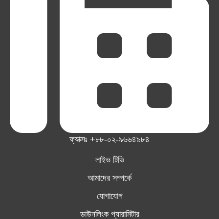
ফ্যাক্সঃ +৮৮-০২-৯৬৬৪৯৮৪
লাইভ টিভি
আমাদের সম্পর্কে
যোগাযোগ
ডাউনলিংক প্যারামিটার