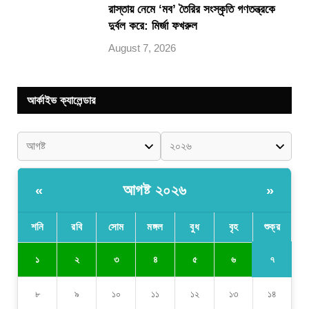
রাস্তায় নেমে ‘মব’ তৈরির সংস্কৃতি গণতন্ত্রকে
দুর্বল করে: মির্জা ফখরুল
August 7, 2026
আর্কাইভ ক্যালেন্ডার
আগষ্ট ২০২৬
«
»
শনি
রবি
সোম
মঙ্গল
বুধ
বৃহ
শুক্র
৭
১
২
৩
৪
৫
৬
৮
৯
১০
১১
১২
১৩
১৪