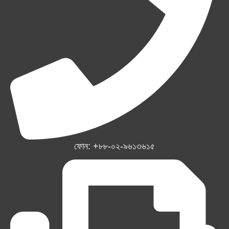
ফোন: +৮৮-০২-৯৬১৩৬১৫