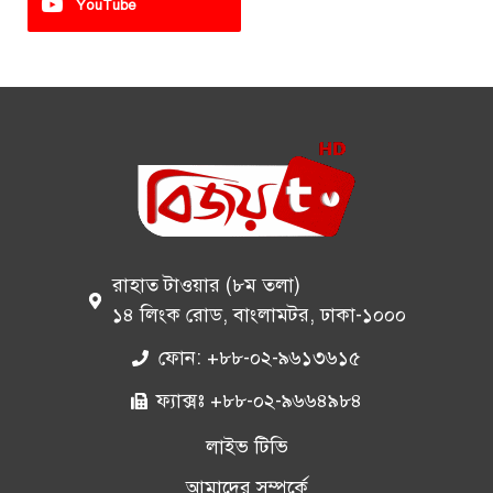
YouTube
রাহাত টাওয়ার (৮ম তলা)
১৪ লিংক রোড, বাংলামটর, ঢাকা-১০০০
ফোন: +৮৮-০২-৯৬১৩৬১৫
ফ্যাক্সঃ +৮৮-০২-৯৬৬৪৯৮৪
লাইভ টিভি
আমাদের সম্পর্কে