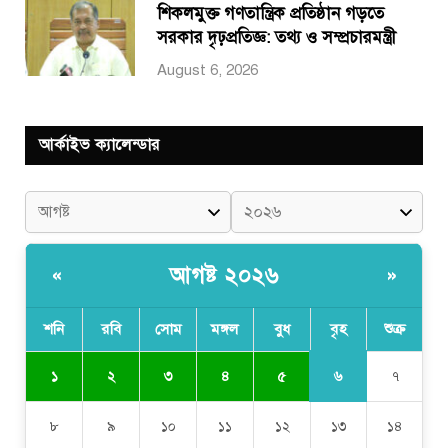
শিকলমুক্ত গণতান্ত্রিক প্রতিষ্ঠান গড়তে
সরকার দৃঢ়প্রতিজ্ঞ: তথ্য ও সম্প্রচারমন্ত্রী
August 6, 2026
আর্কাইভ ক্যালেন্ডার
আগষ্ট ২০২৬
«
»
শনি
রবি
সোম
মঙ্গল
বুধ
বৃহ
শুক্র
৬
১
২
৩
৪
৫
৭
৮
৯
১০
১১
১২
১৩
১৪