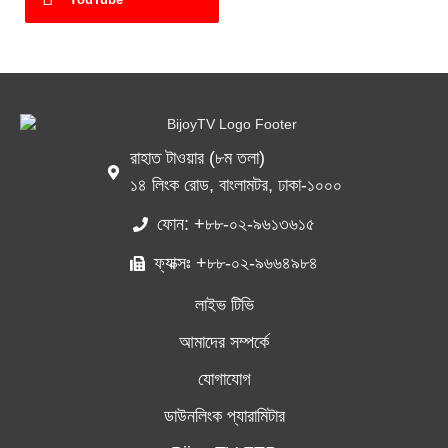
রাহাত টাওয়ার (৮ম তলা)
১৪ লিংক রোড, বাংলামটর, ঢাকা-১০০০
ফোন: +৮৮-০২-৯৬১৩৬১৫
ফ্যাক্সঃ +৮৮-০২-৯৬৬৪৯৮৪
লাইভ টিভি
আমাদের সম্পর্কে
যোগাযোগ
ডাউনলিংক প্যারামিটার