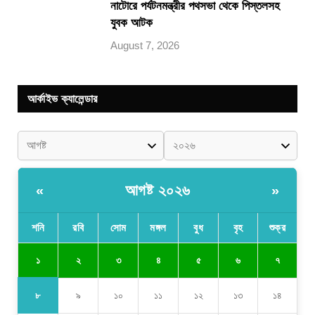
নাটোরে পর্যটনমন্ত্রীর পথসভা থেকে পিস্তলসহ
যুবক আটক
August 7, 2026
আর্কাইভ ক্যালেন্ডার
আগষ্ট ২০২৬
«
»
শনি
রবি
সোম
মঙ্গল
বুধ
বৃহ
শুক্র
১
২
৩
৪
৫
৬
৭
৮
৯
১০
১১
১২
১৩
১৪