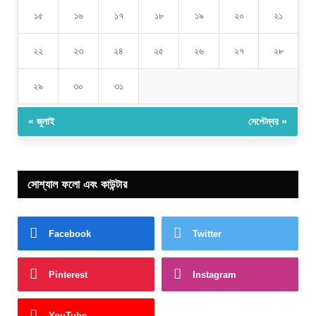
১৫
১৬
১৭
১৮
১৯
২০
২১
২২
২৩
২৪
২৫
২৬
২৭
২৮
২৯
৩০
৩১
« জুলাই
সেপ্টেম্বর »
সোশ্যাল ফলো এবং কাউন্টার
Facebook
Twitter
Pinterest
Instagram
YouTube