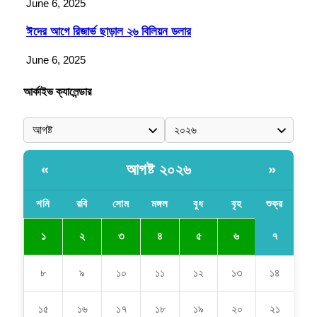
June 6, 2025
ঈদের আগে রিজার্ভ ছাড়াল ২৬ বিলিয়ন ডলার
June 6, 2025
আর্কাইভ ক্যালেন্ডার
আগষ্ট ২০২৬
«
»
শনি
রবি
সোম
মঙ্গল
বুধ
বৃহ
শুক্র
৭
১
২
৩
৪
৫
৬
৮
৯
১০
১১
১২
১৩
১৪
১৫
১৬
১৭
১৮
১৯
২০
২১