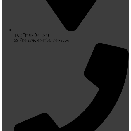
রাহাত টাওয়ার (৮ম তলা)
১৪ লিংক রোড, বাংলামটর, ঢাকা-১০০০