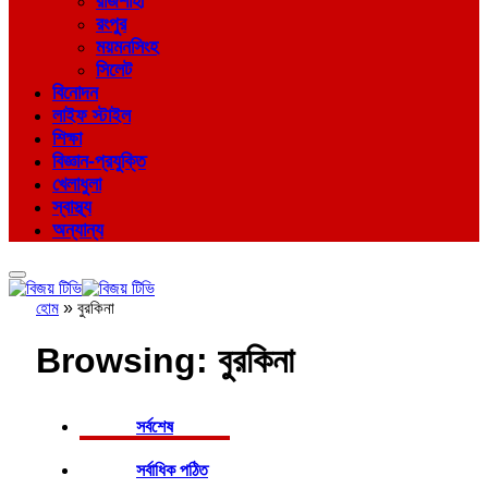
রাজশাহী
রংপুর
ময়মনসিংহ
সিলেট
বিনোদন
লাইফ স্টাইল
শিক্ষা
বিজ্ঞান-প্রযুক্তি
খেলাধুলা
স্বাস্থ্য
অন্যান্য
হোম
»
বুরকিনা
Browsing:
বুরকিনা
সর্বশেষ
সর্বাধিক পঠিত