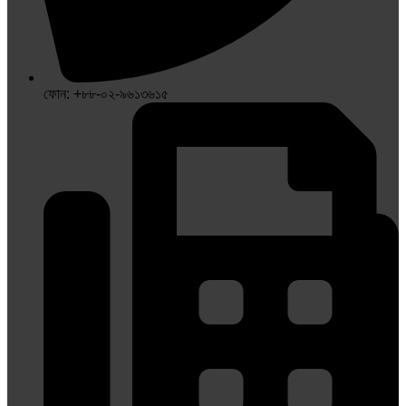
ফোন: +৮৮-০২-৯৬১৩৬১৫