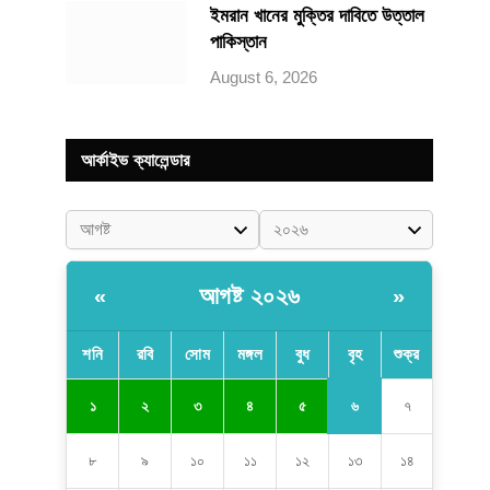
ইমরান খানের মুক্তির দাবিতে উত্তাল
পাকিস্তান
August 6, 2026
আর্কাইভ ক্যালেন্ডার
আগষ্ট ২০২৬
«
»
শনি
রবি
সোম
মঙ্গল
বুধ
বৃহ
শুক্র
৬
১
২
৩
৪
৫
৭
৮
৯
১০
১১
১২
১৩
১৪