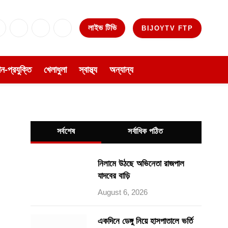
লাইভ টিভি
BIJOYTV FTP
Facebook
X
Instagram
YouTube
(Twitter)
ঞান-প্রযুক্তি
খেলাধুলা
স্বাস্থ্য
অন্যান্য
সর্বশেষ
সর্বাধিক পঠিত
নিলামে উঠছে অভিনেতা রাজপাল
যাদবের বাড়ি
August 6, 2026
একদিনে ডেঙ্গু নিয়ে হাসপাতালে ভর্তি