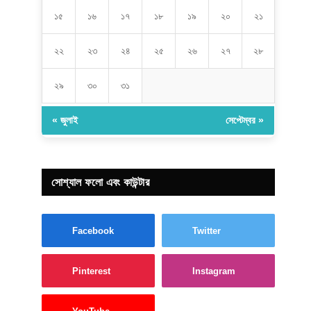
১৫
১৬
১৭
১৮
১৯
২০
২১
২২
২৩
২৪
২৫
২৬
২৭
২৮
২৯
৩০
৩১
« জুলাই
সেপ্টেম্বর »
সোশ্যাল ফলো এবং কাউন্টার
Facebook
Twitter
Pinterest
Instagram