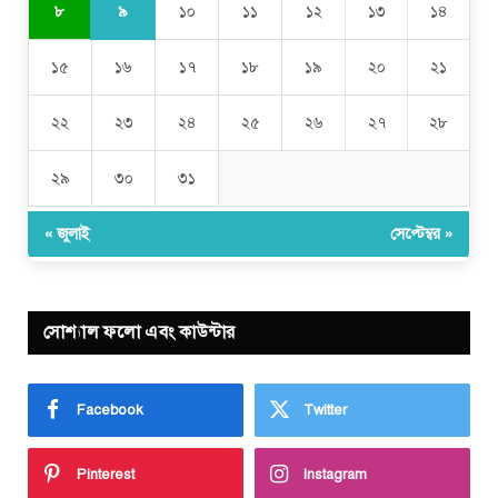
৯
৮
১০
১১
১২
১৩
১৪
১৫
১৬
১৭
১৮
১৯
২০
২১
২২
২৩
২৪
২৫
২৬
২৭
২৮
২৯
৩০
৩১
« জুলাই
সেপ্টেম্বর »
সোশ্যাল ফলো এবং কাউন্টার
Facebook
Twitter
Pinterest
Instagram