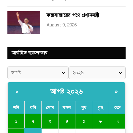
কক্সবাজারের পথে প্রধানমন্ত্রী
August 9, 2026
আর্কাইভ ক্যালেন্ডার
আগষ্ট ২০২৬
«
»
শনি
রবি
সোম
মঙ্গল
বুধ
বৃহ
শুক্র
২
১
৩
৪
৫
৬
৭