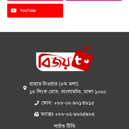
YouTube
রাহাত টাওয়ার (৮ম তলা)
১৪ লিংক রোড, বাংলামটর, ঢাকা-১০০০
ফোন: +৮৮-০২-৯৬১৩৬১৫
ফ্যাক্সঃ +৮৮-০২-৯৬৬৪৯৮৪
লাইভ টিভি