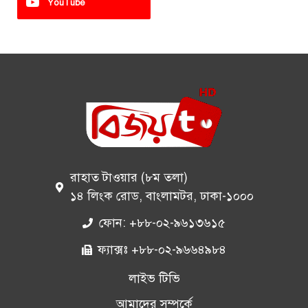
YouTube
রাহাত টাওয়ার (৮ম তলা)
১৪ লিংক রোড, বাংলামটর, ঢাকা-১০০০
ফোন: +৮৮-০২-৯৬১৩৬১৫
ফ্যাক্সঃ +৮৮-০২-৯৬৬৪৯৮৪
লাইভ টিভি
আমাদের সম্পর্কে