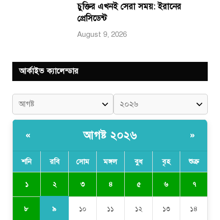
চুক্তির এখনই সেরা সময়: ইরানের
প্রেসিডেন্ট
August 9, 2026
আর্কাইভ ক্যালেন্ডার
আগষ্ট ২০২৬
«
»
শনি
রবি
সোম
মঙ্গল
বুধ
বৃহ
শুক্র
২
১
৩
৪
৫
৬
৭
৯
৮
১০
১১
১২
১৩
১৪