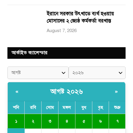
ইরানে সরকার উৎখাতে ব্যর্থ হওয়ায়
মোসাদের ২ জ্যেষ্ঠ কর্মকর্তা বরখাস্ত
August 7, 2026
আর্কাইভ ক্যালেন্ডার
আগষ্ট ২০২৬
«
»
শনি
রবি
সোম
মঙ্গল
বুধ
বৃহ
শুক্র
১
২
৩
৪
৫
৬
৭