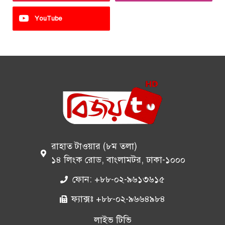
YouTube
রাহাত টাওয়ার (৮ম তলা)
১৪ লিংক রোড, বাংলামটর, ঢাকা-১০০০
ফোন: +৮৮-০২-৯৬১৩৬১৫
ফ্যাক্সঃ +৮৮-০২-৯৬৬৪৯৮৪
লাইভ টিভি