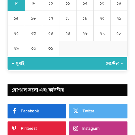
৮
৯
১০
১১
১২
১৩
১৪
১৫
১৬
১৭
১৮
১৯
২০
২১
২২
২৩
২৪
২৫
২৬
২৭
২৮
২৯
৩০
৩১
« জুলাই
সেপ্টেম্বর »
সোশ্যাল ফলো এবং কাউন্টার
Facebook
Twitter
Pinterest
Instagram