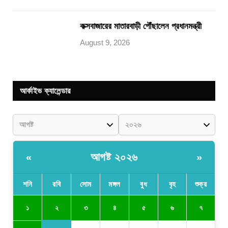
কক্সবাজারের মাতারবাড়ী পৌঁছালেন প্রধানমন্ত্রী
August 9, 2026
আর্কাইভ ক্যালেন্ডার
আগষ্ট ২০২৬
«
»
শনি
রবি
সোম
মঙ্গল
বুধ
বৃহ
শুক্র
২
১
৩
৪
৫
৬
৭