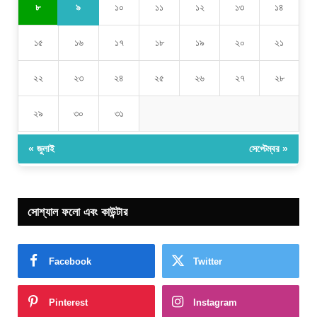
৯
৮
১০
১১
১২
১৩
১৪
১৫
১৬
১৭
১৮
১৯
২০
২১
২২
২৩
২৪
২৫
২৬
২৭
২৮
২৯
৩০
৩১
« জুলাই
সেপ্টেম্বর »
সোশ্যাল ফলো এবং কাউন্টার
Facebook
Twitter
Pinterest
Instagram