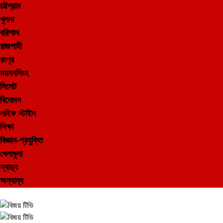
চট্টগ্রাম
খুলনা
বরিশাল
রাজশাহী
রংপুর
ময়মনসিংহ
সিলেট
বিনোদন
লাইফ স্টাইল
শিক্ষা
বিজ্ঞান-প্রযুক্তি
খেলাধুলা
স্বাস্থ্য
অন্যান্য