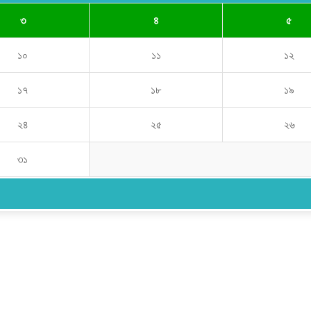
৩
৪
৫
১০
১১
১২
১৭
১৮
১৯
২৪
২৫
২৬
৩১