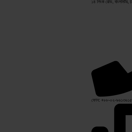
১৪ লিংক রোড, বাংলামটর, 
ফোন: +৮৮-০২-৯৬১৩৬১৫