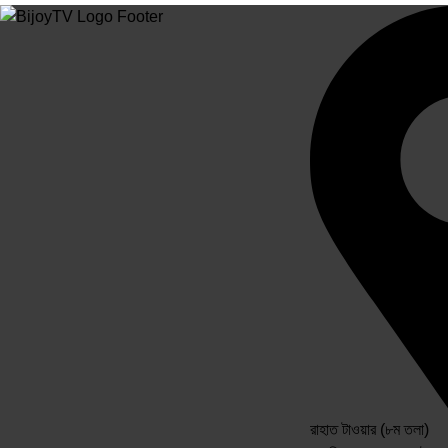
রাহাত টাওয়ার (৮ম তলা)