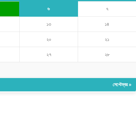
৬
৭
১৩
১৪
২০
২১
২৭
২৮
সেপ্টেম্বর »