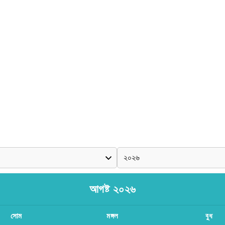
আগষ্ট ২০২৬
সোম
মঙ্গল
বুধ