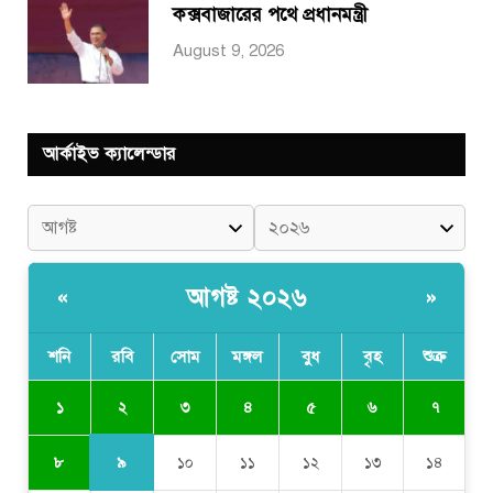
কক্সবাজারের পথে প্রধানমন্ত্রী
August 9, 2026
আর্কাইভ ক্যালেন্ডার
আগষ্ট ২০২৬
«
»
শনি
রবি
সোম
মঙ্গল
বুধ
বৃহ
শুক্র
২
১
৩
৪
৫
৬
৭
৯
৮
১০
১১
১২
১৩
১৪