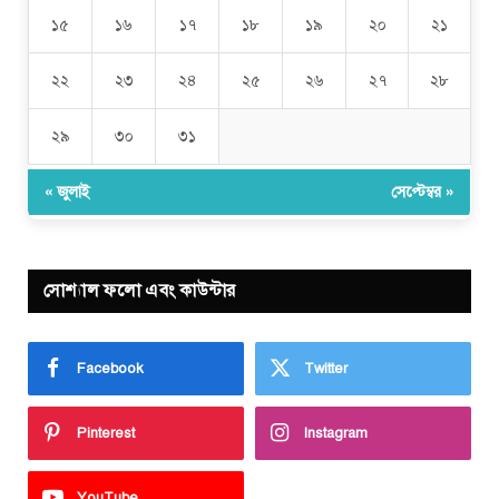
১৫
১৬
১৭
১৮
১৯
২০
২১
২২
২৩
২৪
২৫
২৬
২৭
২৮
২৯
৩০
৩১
« জুলাই
সেপ্টেম্বর »
সোশ্যাল ফলো এবং কাউন্টার
Facebook
Twitter
Pinterest
Instagram
YouTube