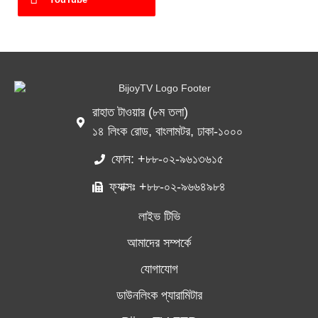
রাহাত টাওয়ার (৮ম তলা)
১৪ লিংক রোড, বাংলামটর, ঢাকা-১০০০
ফোন: +৮৮-০২-৯৬১৩৬১৫
ফ্যাক্সঃ +৮৮-০২-৯৬৬৪৯৮৪
লাইভ টিভি
আমাদের সম্পর্কে
যোগাযোগ
ডাউনলিংক প্যারামিটার