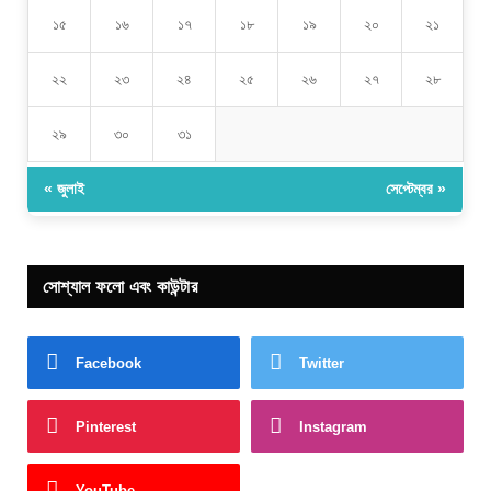
১৫
১৬
১৭
১৮
১৯
২০
২১
২২
২৩
২৪
২৫
২৬
২৭
২৮
২৯
৩০
৩১
« জুলাই
সেপ্টেম্বর »
সোশ্যাল ফলো এবং কাউন্টার
Facebook
Twitter
Pinterest
Instagram
YouTube