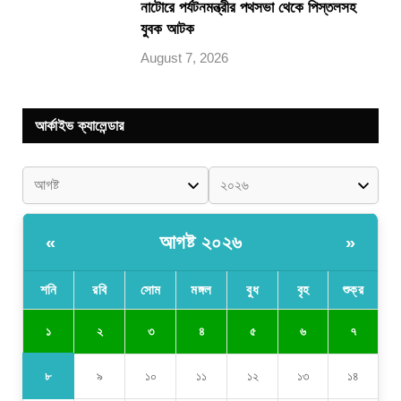
নাটোরে পর্যটনমন্ত্রীর পথসভা থেকে পিস্তলসহ
যুবক আটক
August 7, 2026
আর্কাইভ ক্যালেন্ডার
আগষ্ট ২০২৬
«
»
শনি
রবি
সোম
মঙ্গল
বুধ
বৃহ
শুক্র
১
২
৩
৪
৫
৬
৭
৮
৯
১০
১১
১২
১৩
১৪