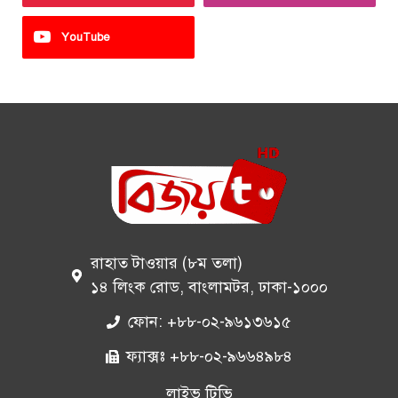
YouTube
রাহাত টাওয়ার (৮ম তলা)
১৪ লিংক রোড, বাংলামটর, ঢাকা-১০০০
ফোন: +৮৮-০২-৯৬১৩৬১৫
ফ্যাক্সঃ +৮৮-০২-৯৬৬৪৯৮৪
লাইভ টিভি