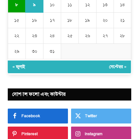
৯
৮
১০
১১
১২
১৩
১৪
১৫
১৬
১৭
১৮
১৯
২০
২১
২২
২৩
২৪
২৫
২৬
২৭
২৮
২৯
৩০
৩১
« জুলাই
সেপ্টেম্বর »
সোশ্যাল ফলো এবং কাউন্টার
Facebook
Twitter
Pinterest
Instagram