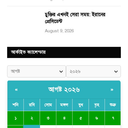
চুক্তির এখনই সেরা সময়: ইরানের
প্রেসিডেন্ট
August 9, 2026
আর্কাইভ ক্যালেন্ডার
আগষ্ট ২০২৬
«
»
শনি
রবি
সোম
মঙ্গল
বুধ
বৃহ
শুক্র
২
১
৩
৪
৫
৬
৭