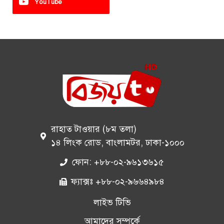
YouTube
রাহাত টাওয়ার (৮ম তলা)
১৪ লিংক রোড, বাংলামটর, ঢাকা-১০০০
ফোন: +৮৮-০২-৯৬১৩৬১৫
ফ্যাক্সঃ +৮৮-০২-৯৬৬৪৯৮৪
লাইভ টিভি
আমাদের সম্পর্কে