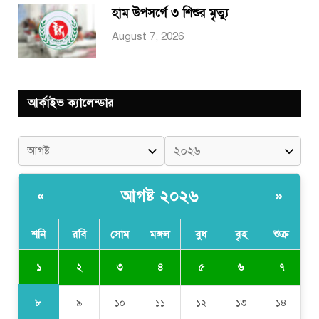
হাম উপসর্গে ৩ শিশুর মৃত্যু
August 7, 2026
আর্কাইভ ক্যালেন্ডার
আগষ্ট ২০২৬
«
»
শনি
রবি
সোম
মঙ্গল
বুধ
বৃহ
শুক্র
১
২
৩
৪
৫
৬
৭
৮
৯
১০
১১
১২
১৩
১৪