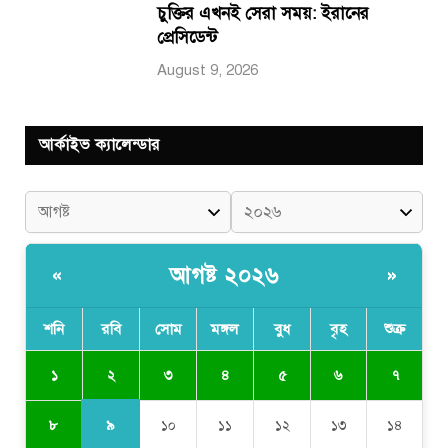
চুক্তির এখনই সেরা সময়: ইরানের
প্রেসিডেন্ট
August 9, 2026
আর্কাইভ ক্যালেন্ডার
আগষ্ট ২০২৬
«
»
শনি
রবি
সোম
মঙ্গল
বুধ
বৃহ
শুক্র
২
১
৩
৪
৫
৬
৭
৯
৮
১০
১১
১২
১৩
১৪