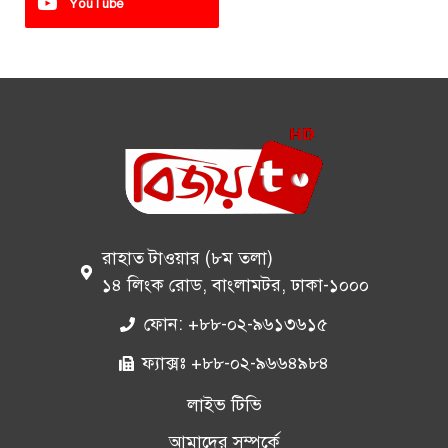
YouTube
রাহাত টাওয়ার (৮ম তলা)
১৪ লিংক রোড, বাংলামটর, ঢাকা-১০০০
ফোন: +৮৮-০২-৯৬১৩৬১৫
ফ্যাক্সঃ +৮৮-০২-৯৬৬৪৯৮৪
লাইভ টিভি
আমাদের সম্পর্কে