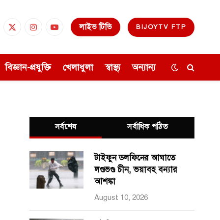
লাইভ টিভি
BIJOYTV FTP
cebook
X
Instagram
YouTube
(Twitter)
বিজ্ঞান-প্রযুক্তি
খেলাধুলা
স্বাস্থ্য
অন্যান্য
সর্বশেষ
সর্বাধিক পঠিত
টাইফুন ডলফিনের আঘাতে
লণ্ডভণ্ড চীন, ভয়াবহ বন্যার
আশঙ্কা
August 10, 2026