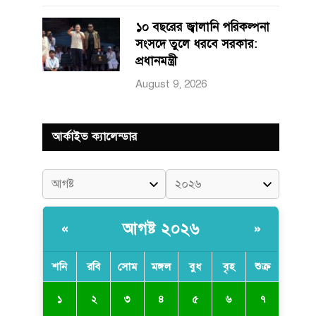
১০ বছরের জ্বালানি পরিকল্পনা
সংসদে তুলে ধরবে সরকার:
প্রধানমন্ত্রী
August 9, 2026
আর্কাইভ ক্যালেন্ডার
আগষ্ট ২০২৬
«
»
শনি
রবি
সোম
মঙ্গল
বুধ
বৃহ
শুক্র
৩
১
২
৪
৫
৬
৭