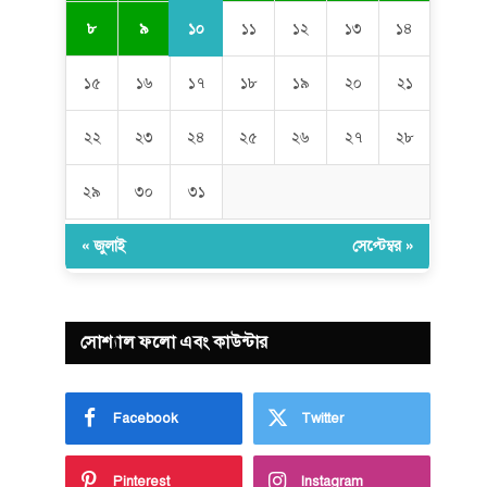
১০
৮
৯
১১
১২
১৩
১৪
১৫
১৬
১৭
১৮
১৯
২০
২১
২২
২৩
২৪
২৫
২৬
২৭
২৮
২৯
৩০
৩১
« জুলাই
সেপ্টেম্বর »
সোশ্যাল ফলো এবং কাউন্টার
Facebook
Twitter
Pinterest
Instagram