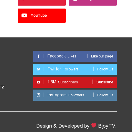
YouTube
Facebook
Likes
Like our page
Twitter
Followers
Follow Us
1.8M
Subscribers
Subscribe
ার
Instagram
Followers
Follow Us
Design & Developed by
BijoyTV.