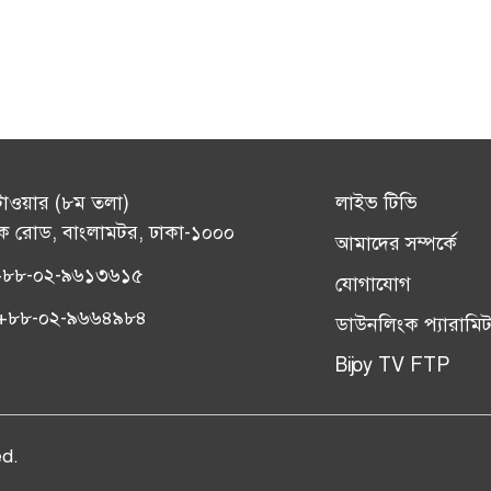
টাওয়ার (৮ম তলা)
লাইভ টিভি
ক রোড, বাংলামটর, ঢাকা-১০০০
আমাদের সম্পর্কে
+৮৮-০২-৯৬১৩৬১৫
যোগাযোগ
সঃ +৮৮-০২-৯৬৬৪৯৮৪
ডাউনলিংক প্যারামিট
Bijoy TV FTP
ed.