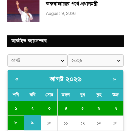
কক্সবাজারের পথে প্রধানমন্ত্রী
August 9, 2026
আর্কাইভ ক্যালেন্ডার
আগষ্ট ২০২৬
«
»
শনি
রবি
সোম
মঙ্গল
বুধ
বৃহ
শুক্র
২
১
৩
৪
৫
৬
৭
৯
৮
১০
১১
১২
১৩
১৪