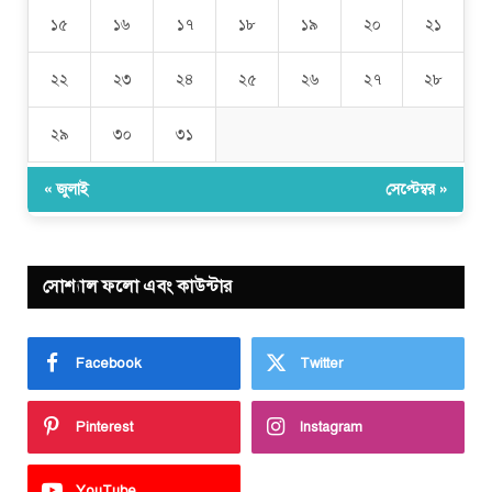
১৫
১৬
১৭
১৮
১৯
২০
২১
২২
২৩
২৪
২৫
২৬
২৭
২৮
২৯
৩০
৩১
« জুলাই
সেপ্টেম্বর »
সোশ্যাল ফলো এবং কাউন্টার
Facebook
Twitter
Pinterest
Instagram
YouTube