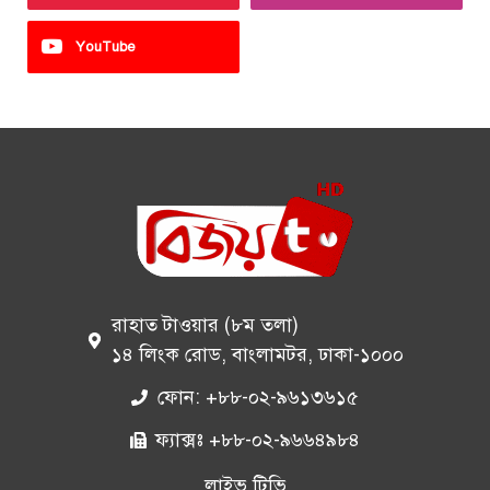
YouTube
রাহাত টাওয়ার (৮ম তলা)
১৪ লিংক রোড, বাংলামটর, ঢাকা-১০০০
ফোন: +৮৮-০২-৯৬১৩৬১৫
ফ্যাক্সঃ +৮৮-০২-৯৬৬৪৯৮৪
লাইভ টিভি