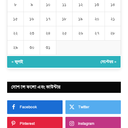
৮
৯
১০
১১
১২
১৩
১৪
১৫
১৬
১৭
১৮
১৯
২০
২১
২২
২৩
২৪
২৫
২৬
২৭
২৮
২৯
৩০
৩১
« জুলাই
সেপ্টেম্বর »
সোশ্যাল ফলো এবং কাউন্টার
Facebook
Twitter
Pinterest
Instagram