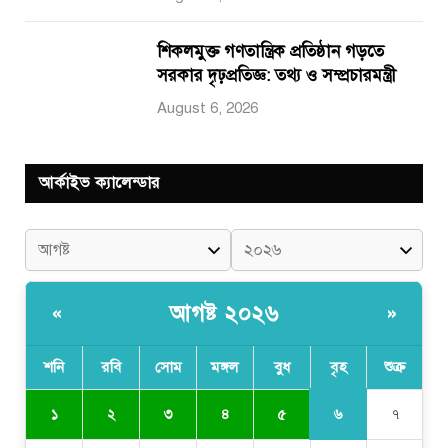
শিকলমুক্ত গণতান্ত্রিক প্রতিষ্ঠান গড়তে
সরকার দৃঢ়প্রতিজ্ঞ: তথ্য ও সম্প্রচারমন্ত্রী
August 6, 2026
আর্কাইভ ক্যালেন্ডার
আগষ্ট ২০২৬
«
»
শনি
রবি
সোম
মঙ্গল
বুধ
বৃহ
শুক্র
৬
১
২
৩
৪
৫
৭