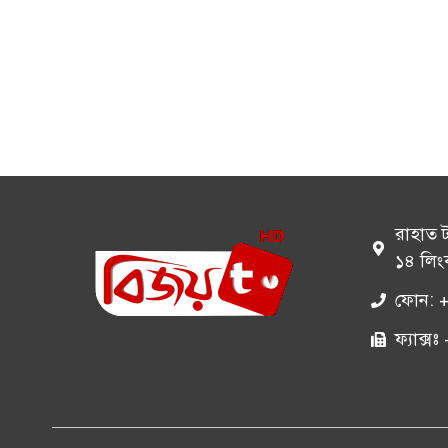
রাহাত 
১৪ লিং
ফোন: 
ফ্যাক্