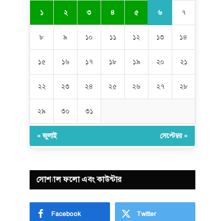
৬
১
২
৩
৪
৫
৭
৮
৯
১০
১১
১২
১৩
১৪
১৫
১৬
১৭
১৮
১৯
২০
২১
২২
২৩
২৪
২৫
২৬
২৭
২৮
২৯
৩০
৩১
« জুলাই
সেপ্টেম্বর »
সোশ্যাল ফলো এবং কাউন্টার
Facebook
Twitter