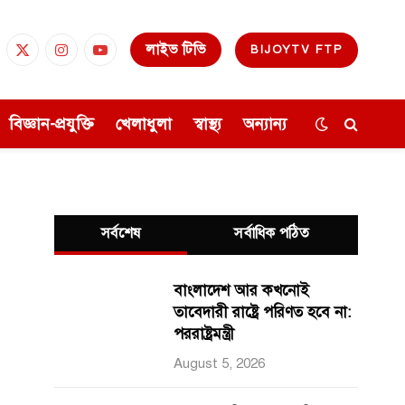
লাইভ টিভি
BIJOYTV FTP
cebook
X
Instagram
YouTube
(Twitter)
বিজ্ঞান-প্রযুক্তি
খেলাধুলা
স্বাস্থ্য
অন্যান্য
সর্বশেষ
সর্বাধিক পঠিত
বাংলাদেশ আর কখনোই
তাবেদারী রাষ্ট্রে পরিণত হবে না:
পররাষ্ট্রমন্ত্রী
August 5, 2026