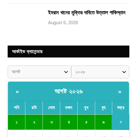
ইমরান খানের মুক্তির দাবিতে উত্তাল পাকিস্তান
August 6, 2026
আর্কাইভ ক্যালেন্ডার
আগষ্ট ২০২৬
«
»
শনি
রবি
সোম
মঙ্গল
বুধ
বৃহ
শুক্র
৭
১
২
৩
৪
৫
৬