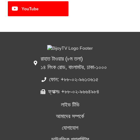
YouTube
রাহাত টাওয়ার (৮ম তলা)
১৪ লিংক রোড, বাংলামটর, ঢাকা-১০০০
ফোন: +৮৮-০২-৯৬১৩৬১৫
ফ্যাক্সঃ +৮৮-০২-৯৬৬৪৯৮৪
লাইভ টিভি
আমাদের সম্পর্কে
যোগাযোগ
ডাউনলিংক প্যারামিটার