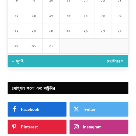
৮
৯
১০
১১
১২
১৩
১৪
১৫
১৬
১৭
১৮
১৯
২০
২১
২২
২৩
২৪
২৫
২৬
২৭
২৮
২৯
৩০
৩১
« জুলাই
সেপ্টেম্বর »
সোশ্যাল ফলো এবং কাউন্টার
Facebook
Twitter
Pinterest
Instagram