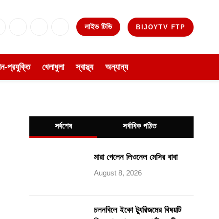
লাইভ টিভি
BIJOYTV FTP
Facebook
X
Instagram
YouTube
(Twitter)
ঞান-প্রযুক্তি
খেলাধুলা
স্বাস্থ্য
অন্যান্য
সর্বশেষ
সর্বাধিক পঠিত
মারা গেলেন লিওনেল মেসির বাবা
August 8, 2026
চলনবিলে ইকো ট্যুরিজমের বিষয়টি