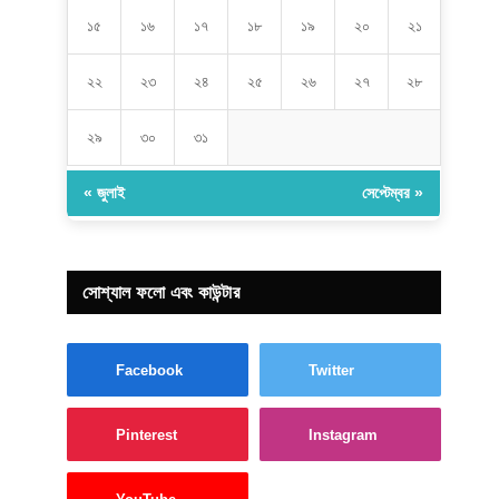
১৫
১৬
১৭
১৮
১৯
২০
২১
২২
২৩
২৪
২৫
২৬
২৭
২৮
২৯
৩০
৩১
« জুলাই
সেপ্টেম্বর »
সোশ্যাল ফলো এবং কাউন্টার
Facebook
Twitter
Pinterest
Instagram