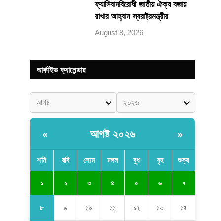
ফ্যাসিবাদবিরোধী জাতীয় ঐক্য বজায়
রাখার আহ্বান স্বরাষ্ট্রমন্ত্রীর
August 8, 2026
আর্কাইভ ক্যালেন্ডার
আগষ্ট ২০২৬
«
»
শনি
রবি
সোম
মঙ্গল
বুধ
বৃহ
শুক্র
১
২
৩
৪
৫
৬
৭
৮
৯
১০
১১
১২
১৩
১৪