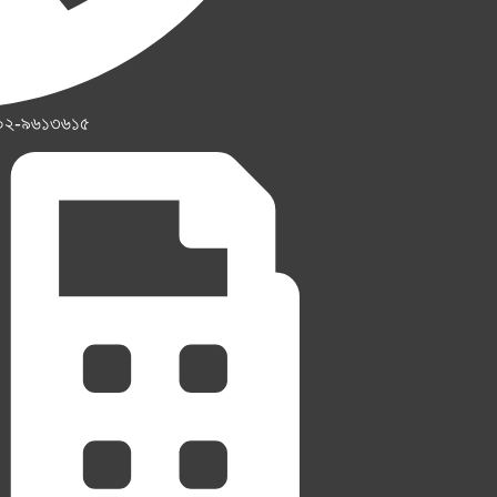
০২-৯৬১৩৬১৫