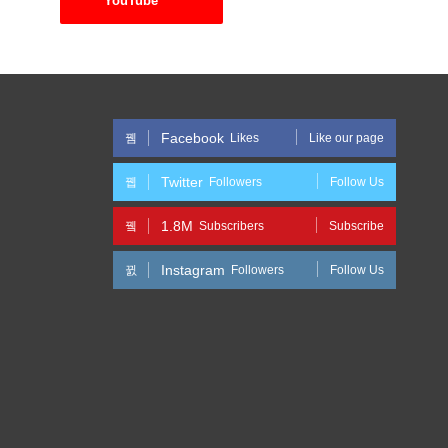
YouTube
Facebook
Likes
Like our page
Twitter
Followers
Follow Us
1.8M
Subscribers
Subscribe
Instagram
Followers
Follow Us