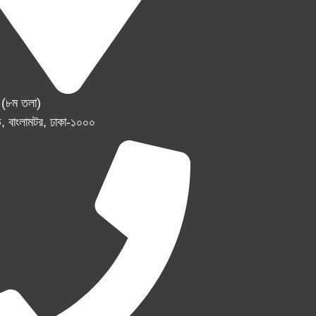
র (৮ম তলা)
, বাংলামটর, ঢাকা-১০০০