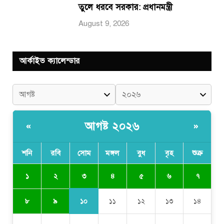
তুলে ধরবে সরকার: প্রধানমন্ত্রী
August 9, 2026
আর্কাইভ ক্যালেন্ডার
আগষ্ট ২০২৬
«
»
শনি
রবি
সোম
মঙ্গল
বুধ
বৃহ
শুক্র
৩
১
২
৪
৫
৬
৭
১০
৮
৯
১১
১২
১৩
১৪