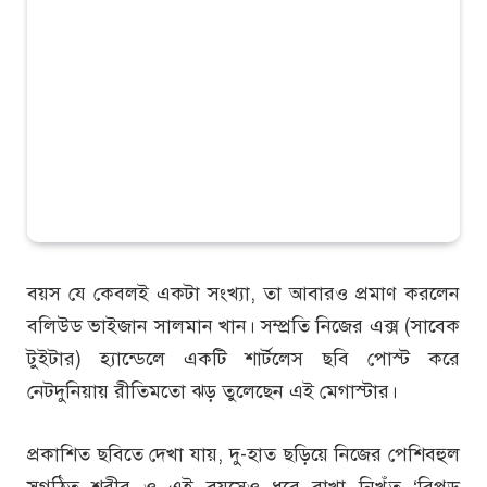
বয়স যে কেবলই একটা সংখ্যা, তা আবারও প্রমাণ করলেন
বলিউড ভাইজান সালমান খান। সম্প্রতি নিজের এক্স (সাবেক
টুইটার) হ্যান্ডেলে একটি শার্টলেস ছবি পোস্ট করে
নেটদুনিয়ায় রীতিমতো ঝড় তুলেছেন এই মেগাস্টার।
প্রকাশিত ছবিতে দেখা যায়, দু-হাত ছড়িয়ে নিজের পেশিবহুল
সুগঠিত শরীর ও এই বয়সেও ধরে রাখা নিখুঁত ‘রিপড