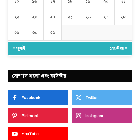
১৫
১৬
১৭
১৮
১৯
২০
২১
২২
২৩
২৪
২৫
২৬
২৭
২৮
২৯
৩০
৩১
« জুলাই
সেপ্টেম্বর »
সোশ্যাল ফলো এবং কাউন্টার
Facebook
Twitter
Pinterest
Instagram
YouTube