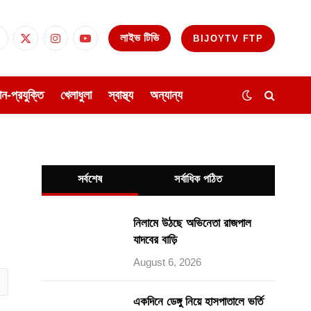
লাইভ টিভি
BIJOYTV FTP
Facebook
X
Instagram
YouTube
(Twitter)
ঞান-প্রযুক্তি
খেলাধুলা
স্বাস্থ্য
অন্যান্য
সর্বশেষ
সর্বাধিক পঠিত
নিলামে উঠছে অভিনেতা রাজপাল
যাদবের বাড়ি
August 6, 2026
ube
একদিনে ডেঙ্গু নিয়ে হাসপাতালে ভর্তি