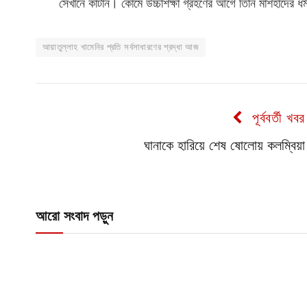
সেখানে কাটান। কোমে উচ্চশিক্ষা গ্রহণের আগে তিনি মাশহাদের ধর
আয়াতুল্লাহ খামেনির প্রতি সর্বসাধারণের শ্রদ্ধা আজ
পূর্ববর্তী খবর
ঘানাকে হারিয়ে শেষ ষোলোয় কলম্বিয়া
আরো সংবাদ পড়ুন