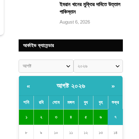
ইমরান খানের মুক্তির দাবিতে উত্তাল
পাকিস্তান
August 6, 2026
আর্কাইভ ক্যালেন্ডার
আগষ্ট ২০২৬
«
»
শনি
রবি
সোম
মঙ্গল
বুধ
বৃহ
শুক্র
৭
১
২
৩
৪
৫
৬
৮
৯
১০
১১
১২
১৩
১৪