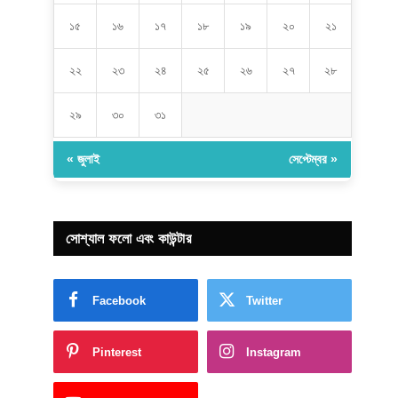
১৫
১৬
১৭
১৮
১৯
২০
২১
২২
২৩
২৪
২৫
২৬
২৭
২৮
২৯
৩০
৩১
« জুলাই
সেপ্টেম্বর »
সোশ্যাল ফলো এবং কাউন্টার
Facebook
Twitter
Pinterest
Instagram