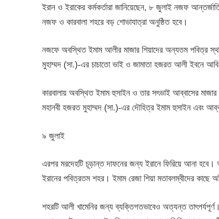
ইরান ও ইরাকের কর্মকর্তারা জানিয়েছেন, ৮ জুলাই নজফ আন্তর্জা
নজফ ও কারবালা শহরে বড় শোভাযাত্রা অনুষ্ঠিত হবে।
নজফে অবস্থিত ইমাম আলীর মাজার শিয়াদের অন্যতম পবিত্র স্থা
মুহাম্মদ (সা.)-এর চাচাতো ভাই ও জামাতা হজরত আলী ইবনে আবি
কারবালায় অবস্থিত ইমাম হুসাইন ও তার সৎভাই আব্বাসের মাজার শি
মহানবী হজরত মুহাম্মদ (সা.)-এর দৌহিত্র ইমাম হুসাইন এবং আব্
৯ জুলাই
এরপর মরদেহটি চূড়ান্ত দাফনের জন্য ইরানে ফিরিয়ে আনা হবে। 
ইরানের পবিত্রতম শহর। ইমাম রেজা শিয়া মতাবলম্বীদের কাছে অষ
শহরটি আলী খামেনির জন্য ব্যক্তিগতভাবেও অত্যন্ত তাৎপর্যপূর