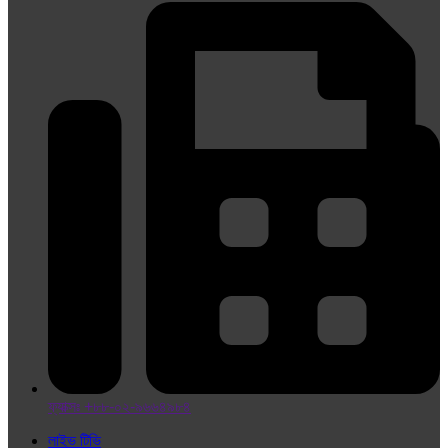
ফ্যাক্সঃ +৮৮-০২-৯৬৬৪৯৮৪
লাইভ টিভি