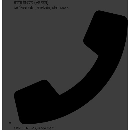
রাহাত টাওয়ার (৮ম তলা)
১৪ লিংক রোড, বাংলামটর, ঢাকা-১০০০
ফোন: +৮৮-০২-৯৬১৩৬১৫