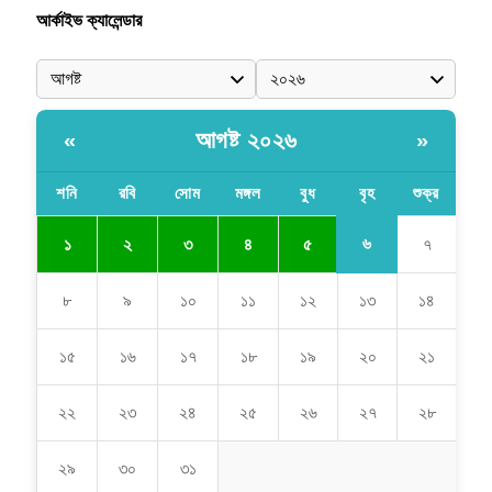
আর্কাইভ ক্যালেন্ডার
আগষ্ট ২০২৬
«
»
শনি
রবি
সোম
মঙ্গল
বুধ
বৃহ
শুক্র
৬
১
২
৩
৪
৫
৭
৮
৯
১০
১১
১২
১৩
১৪
১৫
১৬
১৭
১৮
১৯
২০
২১
২২
২৩
২৪
২৫
২৬
২৭
২৮
২৯
৩০
৩১