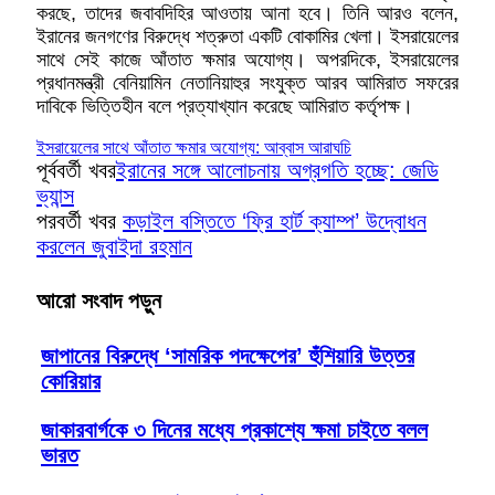
করছে, তাদের জবাবদিহির আওতায় আনা হবে। তিনি আরও বলেন,
ইরানের জনগণের বিরুদ্ধে শত্রুতা একটি বোকামির খেলা। ইসরায়েলের
সাথে সেই কাজে আঁতাত ক্ষমার অযোগ্য। অপরদিকে, ইসরায়েলের
প্রধানমন্ত্রী বেনিয়ামিন নেতানিয়াহুর সংযুক্ত আরব আমিরাত সফরের
দাবিকে ভিত্তিহীন বলে প্রত্যাখ্যান করেছে আমিরাত কর্তৃপক্ষ।
ইসরায়েলের সাথে আঁতাত ক্ষমার অযোগ্য: আব্বাস আরাঘচি
পূর্ববর্তী খবর
ইরানের সঙ্গে আলোচনায় অগ্রগতি হচ্ছে: জেডি
ভ্যান্স
পরবর্তী খবর
কড়াইল বস্তিতে ‘ফ্রি হার্ট ক্যাম্প’ উদ্বোধন
করলেন জুবাইদা রহমান
আরো সংবাদ পড়ুন
জাপানের বিরুদ্ধে ‘সামরিক পদক্ষেপের’ হুঁশিয়ারি উত্তর
কোরিয়ার
জাকারবার্গকে ৩ দিনের মধ্যে প্রকাশ্যে ক্ষমা চাইতে বলল
ভারত