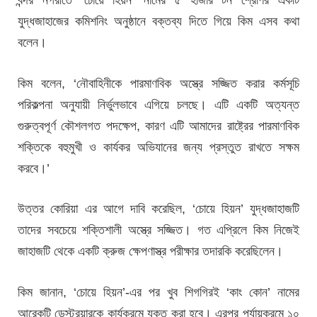
যুদ্ধজাহাজের কমিশনিং অনুষ্ঠানে বক্তব্য দিতে গিয়ে কিম এসব কথা
বলেন।
কিম বলেন, ‘নৌবাহিনীকে পারমাণবিক অস্ত্রে সজ্জিত করার কর্মসূচি
পরিকল্পনা অনুযায়ী নির্ভুলভাবে এগিয়ে চলছে। এটি একটি অত্যন্ত
গুরুত্বপূর্ণ কৌশলগত পদক্ষেপ, কারণ এটি আমাদের রাষ্ট্রের পারমাণবিক
শক্তিকে বহুমুখী ও কার্যকর অভিযানের জন্য প্রস্তুত রাখতে সক্ষম
করবে।’
উত্তর কোরিয়া এর আগে দাবি করেছিল, ‘চোয়ে হিয়ন’ যুদ্ধজাহাজটি
তাদের সবচেয়ে শক্তিশালী অস্ত্রে সজ্জিত। গত এপ্রিলে কিম নিজেই
জাহাজটি থেকে একটি ক্রুজ ক্ষেপণাস্ত্র পরীক্ষার তদারকি করেছিলেন।
কিম জানান, ‘চোয়ে হিয়ন’-এর পর খুব শিগগিরই ‘কাং কোন’ নামের
আরেকটি ডেস্ট্রয়ারকে কার্যক্রমে যুক্ত করা হবে। এরপর পর্যায়ক্রমে ১০