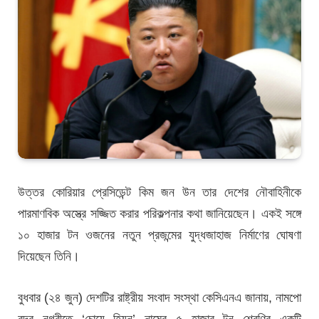
উত্তর কোরিয়ার প্রেসিডেন্ট কিম জন উন তার দেশের নৌবাহিনীকে
পারমাণবিক অস্ত্রে সজ্জিত করার পরিকল্পনার কথা জানিয়েছেন। একই সঙ্গে
১০ হাজার টন ওজনের নতুন প্রজন্মের যুদ্ধজাহাজ নির্মাণের ঘোষণা
দিয়েছেন তিনি।
বুধবার (২৪ জুন) দেশটির রাষ্ট্রীয় সংবাদ সংস্থা কেসিএনএ জানায়, নামপো
বন্দর নগরীতে ‘চোয়ে হিয়ন’ নামের ৫ হাজার টন শ্রেণির একটি