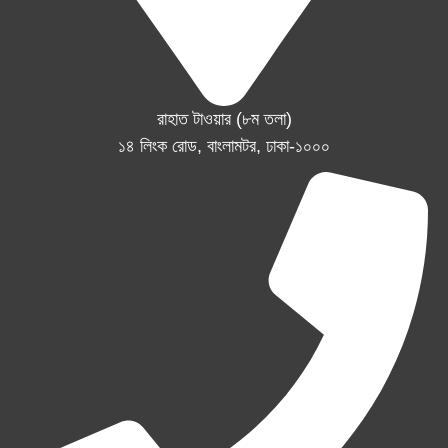
রাহাত টাওয়ার (৮ম তলা)
১৪ লিংক রোড, বাংলামটর, ঢাকা-১০০০