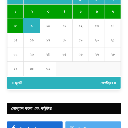
২
১
৩
৪
৫
৬
৭
৯
৮
১০
১১
১২
১৩
১৪
১৫
১৬
১৭
১৮
১৯
২০
২১
২২
২৩
২৪
২৫
২৬
২৭
২৮
২৯
৩০
৩১
« জুলাই
সেপ্টেম্বর »
সোশ্যাল ফলো এবং কাউন্টার