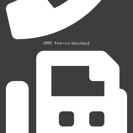
ফোন: +৮৮-০২-৯৬১৩৬১৫