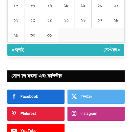
১৫
১৬
১৭
১৮
১৯
২০
২১
২২
২৩
২৪
২৫
২৬
২৭
২৮
২৯
৩০
৩১
« জুলাই
সেপ্টেম্বর »
সোশ্যাল ফলো এবং কাউন্টার
Facebook
Twitter
Pinterest
Instagram
YouTube