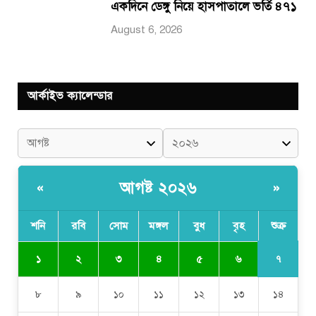
একদিনে ডেঙ্গু নিয়ে হাসপাতালে ভর্তি ৪৭১
August 6, 2026
আর্কাইভ ক্যালেন্ডার
আগষ্ট ২০২৬
«
»
শনি
রবি
সোম
মঙ্গল
বুধ
বৃহ
শুক্র
৭
১
২
৩
৪
৫
৬
৮
৯
১০
১১
১২
১৩
১৪