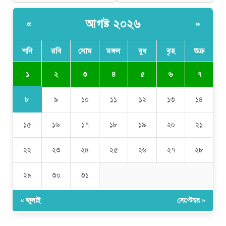
আগষ্ট ২০২৬
«
»
শনি
রবি
সোম
মঙ্গল
বুধ
বৃহ
শুক্র
১
২
৩
৪
৫
৬
৭
৮
৯
১০
১১
১২
১৩
১৪
১৫
১৬
১৭
১৮
১৯
২০
২১
২২
২৩
২৪
২৫
২৬
২৭
২৮
২৯
৩০
৩১
« জুলাই
সেপ্টেম্বর »