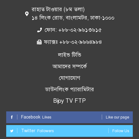
রাহাত টাওয়ার (৮ম তলা)
১৪ লিংক রোড, বাংলামটর, ঢাকা-১০০০
ফোন: +৮৮-০২-৯৬১৩৬১৫
ফ্যাক্সঃ +৮৮-০২-৯৬৬৪৯৮৪
লাইভ টিভি
আমাদের সম্পর্কে
যোগাযোগ
ডাউনলিংক প্যারামিটার
Bijoy TV FTP
Facebook
Likes
Like our page
Twitter
Followers
Follow Us